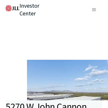
Investor
Center
5270 W John Cannon