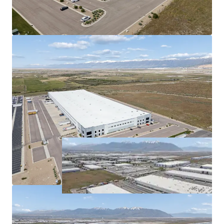
demand.
Proximity to I-215 and I-80
optimizes distribution
efficiency.
Long-term market growth in Salt Lake City
signifies
value-appreciation
potential.