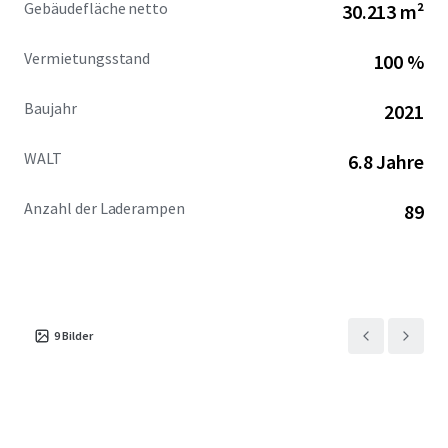
Gebäudefläche netto
30.213 m²
private capital seeking stability, consistent income
growth, and long-term value appreciation in one of the
Vermietungsstand
100 %
nation's fastest-growing population corridors.
Baujahr
2021
WALT
6.8 Jahre
Anzahl der Laderampen
89
9
Bilder