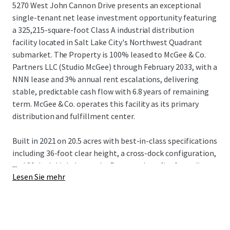
5270 West John Cannon Drive presents an exceptional
single-tenant net lease investment opportunity featuring
a 325,215-square-foot Class A industrial distribution
facility located in Salt Lake City's Northwest Quadrant
submarket. The Property is 100% leased to McGee & Co.
Partners LLC (Studio McGee) through February 2033, with a
NNN lease and 3% annual rent escalations, delivering
stable, predictable cash flow with 6.8 years of remaining
term. McGee & Co. operates this facility as its primary
distribution and fulfillment center.
Built in 2021 on 20.5 acres with best-in-class specifications
including 36-foot clear height, a cross-dock configuration,
...
and 89 dock-high doors, the Property benefits from direct
Lesen Sie mehr
access to I-215 and I-80, providing seamless connectivity
throughout the Mountain West. With built-in rent
escalations and substantial mark-to-market upside of
37.3% upon lease expiration, the Property represents an
ideal core industrial investment for institutional and