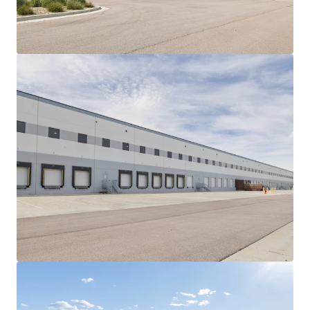
mehr anzeigen
Gateway Park
2850 West Columbus Avenue, Chicago, IL, 60652, US
61.490 m²
Industrie & Logistik
Unter Vertrag