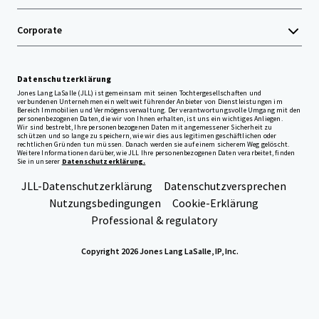
Corporate
Datenschutzerklärung
Jones Lang LaSalle (JLL) ist gemeinsam mit seinen Tochtergesellschaften und
verbundenen Unternehmen ein weltweit führender Anbieter von Dienstleistungen im
Bereich Immobilien und Vermögensverwaltung. Der verantwortungsvolle Umgang mit den
personenbezogenen Daten, die wir von Ihnen erhalten, ist uns ein wichtiges Anliegen.
Wir sind bestrebt, Ihre personenbezogenen Daten mit angemessener Sicherheit zu
schützen und so lange zu speichern, wie wir dies aus legitimen geschäftlichen oder
rechtlichen Gründen tun müssen. Danach werden sie auf einem sicherem Weg gelöscht.
Weitere Informationen darüber, wie JLL Ihre personenbezogenen Daten verarbeitet, finden
Sie in unserer
Datenschutzerklärung.
JLL-Datenschutzerklärung
Datenschutzversprechen
Nutzungsbedingungen
Cookie-Erklärung
Professional & regulatory
Copyright 2026 Jones Lang LaSalle, IP, Inc.