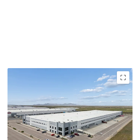
100% occupancy
assures immediate
cash flow
stability
and returns from day one.
325,215 sqft.
newly built facility offers modern
logistics capabilities.
Strategic
Salt Lake City Northwest Quadrant
location
enhances tenant retention and market