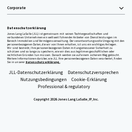
Corporate
Datenschutzerklärung
Jones Lang LaSalle (JLL) ist gemeinsam mit seinen Tochtergesellschaften und
verbundenen Unternehmen ein weltweit führender Anbieter von Dienstleistungen im
Bereich Immobilien und Vermögensverwaltung. Der verantwortungsvolle Umgang mit den
personenbezogenen Daten, die wir von Ihnen erhalten, ist uns ein wichtiges Anliegen.
Wir sind bestrebt, Ihre personenbezogenen Daten mit angemessener Sicherheit zu
schützen und so lange zu speichern, wie wir dies aus legitimen geschäftlichen oder
rechtlichen Gründen tun müssen. Danach werden sie auf einem sicherem Weg gelöscht.
Weitere Informationen darüber, wie JLL Ihre personenbezogenen Daten verarbeitet, finden
Sie in unserer
Datenschutzerklärung.
JLL-Datenschutzerklärung
Datenschutzversprechen
Nutzungsbedingungen
Cookie-Erklärung
Professional & regulatory
Copyright 2026 Jones Lang LaSalle, IP, Inc.