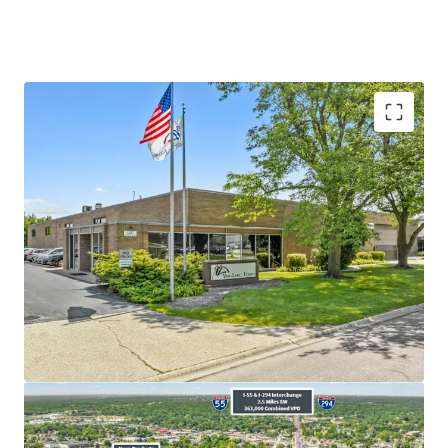
​Sponsor-Backed Tenant with Over
38
Years of
Operating History
​Long-Term Committed Tenant Recently Executed
New
12-Year
Lease
​Absolute
NNN
Lease -
Zero
Landlord
Responsibilities
​Rare
3.00%
Annual Rent Increases and FMV Reset
at Renewals
Average Household Income over $170,000 in a 1-
mile radius
5.3%
Vacancy Rate in Chicago Industrial Market -
Historically Tight Market-Wide