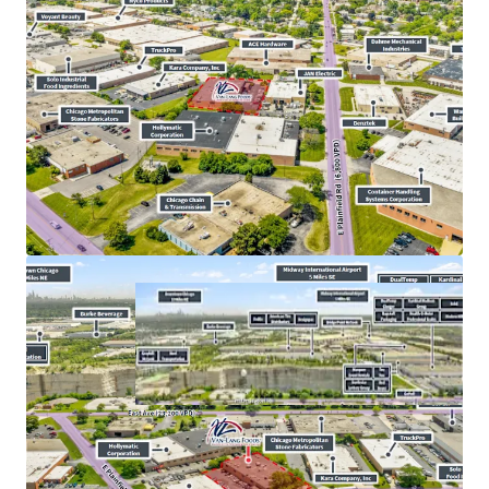
​North
I-55
Corridor Submarket Experienced
4.40%
Rent Growth From 2025 to 2026
​Strategic Location Proximate the
I-355
&
I-294
Intersection for Efficient Distribution