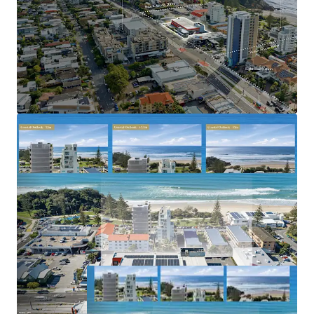
tightly held and rapidly gentrifying coastal
precincts
Benefiting from strong population growth, limited
future apartment supply and increasing residential
demand
2023–2031 Gold Coast Highway, Miami is offered for sale
via Expressions of Interest closing Thursday, 2 July 2026 at
5:00pm (AEST).