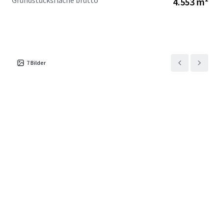
Grundstücksfläche brutto
4.553 m²
7
Bilder