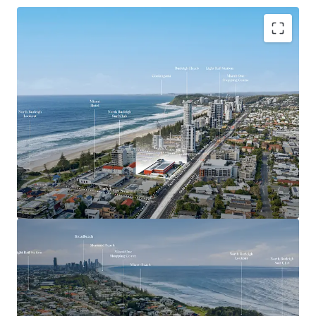
Key Investment Highlights
Largest remaining beachside development site on
the Southern Gold Coast
Expansive 4,553sqm landholding offered with
vacant possession
Exceptional 90-metre frontage to the Gold Coast
Highway
Mixed Use zoning with strong strategic planning
support for higher-density development outcomes
(STCA)
Positioned adjacent to the $1.55 billion Gold Coast
Light Rail Stage 3 corridor
Walking distance to the future Miami North Light
Rail Station
Located within one of the Gold Coast’s most