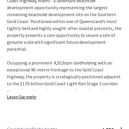
Coast Highway, Miami - a landmark beachside
development opportunity representing the largest
remaining beachside development site on the Southern
Gold Coast. Positioned within one of Queensland’s most
tightly held and highly sought-after coastal precincts, the
property presents a rare opportunity to secure a site of
genuine scale with significant future development
potential.
Occupying a prominent 4,553sqm landholding with an
exceptional 90-metre frontage to the Gold Coast
Highway, the property is strategically positioned adjacent
to the $1.55 billion Gold Coast Light Rail Stage 3 corridor
...
and within walking distance of the future Miami North
Lesen Sie mehr
station. The combination of scale, frontage and planning
fundamentals provides a compelling platform for a
significant mixed-use or residential development outcome
(STCA).