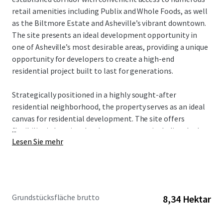
retail amenities including Publix and Whole Foods, as well
as the Biltmore Estate and Asheville’s vibrant downtown.
The site presents an ideal development opportunity in
one of Asheville’s most desirable areas, providing a unique
opportunity for developers to create a high-end
residential project built to last for generations.
Strategically positioned in a highly sought-after
residential neighborhood, the property serves as an ideal
canvas for residential development. The site offers
...
flexibility in housing development types, including duplex-
Lesen Sie mehr
style cottage homes or larger single-family estate lots,
addressing the area’s strong demand for quality housing
options with exceptional views. Currently zoned R-2 PUD,
the property permits 40 lots, up to 80 units of residential
development by-right, allowing future investors to
Grundstücksfläche brutto
8,34 Hektar
expedite municipal approvals and accelerate development
timelines.