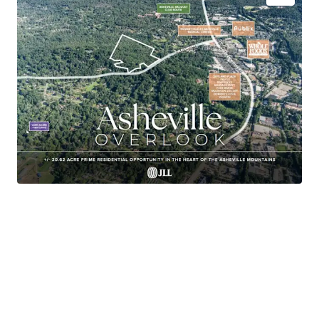
+/- 20.62-acre site located in the premier South
Asheville submarket
In-place Zoning and Entitlements
Approved for development of up to 80 residential
units on 40 Lots
Avg Household Income of $127K (1 Mi Radius)
Within a 3-minute drive of both Whole Foods and
Publix
18 Minutes to Downtown Asheville