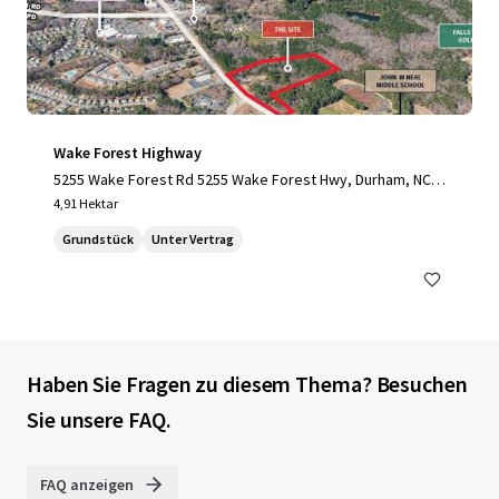
Wake Forest Highway
5255 Wake Forest Rd 5255 Wake Forest Hwy, Durham, NC,
27703-3706, US
4,91 Hektar
Grundstück
Unter Vertrag
Haben Sie Fragen zu diesem Thema? Besuchen
Sie unsere FAQ.
FAQ anzeigen