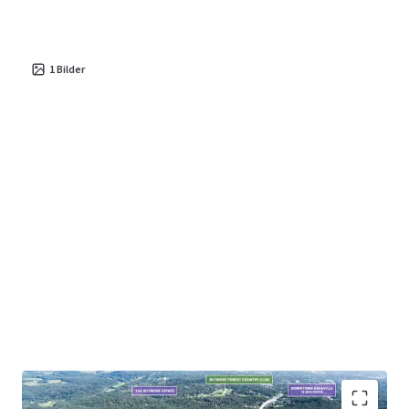
Asheville’s natural beauty—featuring panoramic mountain
views and lush landscapes—combined with its rich cultural
offerings and renowned culinary scene, makes it an
1
Bilder
increasingly attractive destination for families, young
professionals, and retirees alike.