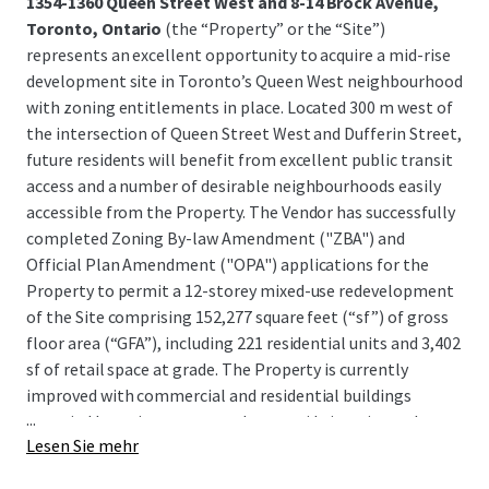
1354-1360 Queen Street West and 8-14 Brock Avenue,
Toronto, Ontario
(the “Property” or the “Site”)
represents an excellent opportunity to acquire a mid-rise
development site in Toronto’s Queen West neighbourhood
with zoning entitlements in place. Located 300 m west of
the intersection of Queen Street West and Dufferin Street,
future residents will benefit from excellent public transit
access and a number of desirable neighbourhoods easily
accessible from the Property. The Vendor has successfully
completed Zoning By-law Amendment ("ZBA") and
Official Plan Amendment ("OPA") applications for the
Property to permit a 12-storey mixed-use redevelopment
of the Site comprising 152,277 square feet (“sf”) of gross
floor area (“GFA”), including 221 residential units and 3,402
sf of retail space at grade. The Property is currently
improved with commercial and residential buildings
...
occupied by various tenants that provide interim cash
Lesen Sie mehr
flow, with lease termination clauses allowing for near-
term development.