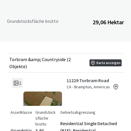
Grundstücksfläche brutto
29,06 Hektar
Torbram &amp; Countryside (2
Karte anzeigen
Objekte)
11229 Torbram Road
1
CA - Brampton, Americas
Assetklasse
Grundstück
Gebietsabgrenzung
sfläche
Residential Single Detached
brutto
Grundstüc
3,93
(R1F); Residential