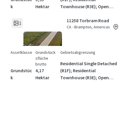
k
Hektar
Townhouse (R3E); Open
Space (OS)1
11258 Torbram Road
1
CA - Brampton, Americas
Assetklasse
Grundstück
Gebietsabgrenzung
sfläche
Residential Single Detached
brutto
Grundstüc
4,17
(R1F); Residential
k
Hektar
Townhouse (R3E); Open
Space (OS)1