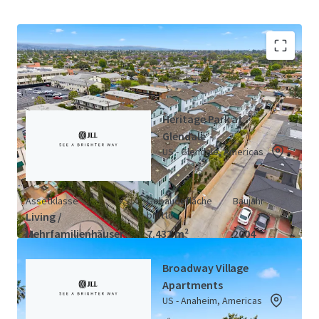
California LIHTC Portfolio (3
Karte anzeigen
Objekte)
Heritage Park at
Glendale
US - Glendale, Americas
Assetklasse
Gebäudefläche
Baujahr
brutto
Living /
Mehrfamilienhäuser
7.432 m²
2004
Broadway Village
Apartments
US - Anaheim, Americas