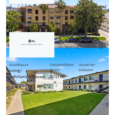
Assetklasse
Anzahl der
Baujahr
Einheiten
Living /
Mehrfamilienhäuser
46
2008
Heritage Park at
Monrovia
US - Monrovia, Americas
Assetklasse
Gebäudefläche
Anzahl der
brutto
Einheiten
Living /
Mehrfamilienhäuser
3.711 m²
78