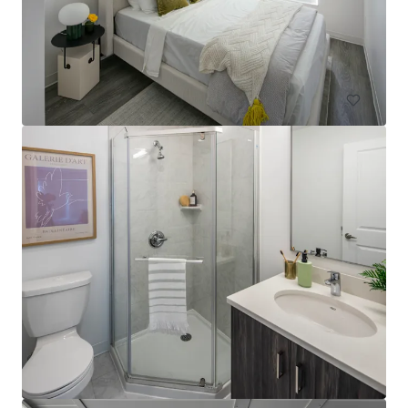
10 Michener Drive, Regina, SK, S4V 1R2, CA
75 Einheiten
Living / Mehrfamilienhäuser
The Tristan