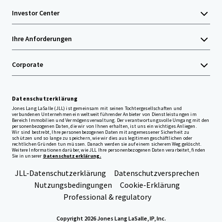
Investor Center
Ihre Anforderungen
Corporate
Datenschutzerklärung
Jones Lang LaSalle (JLL) ist gemeinsam mit seinen Tochtergesellschaften und
verbundenen Unternehmen ein weltweit führender Anbieter von Dienstleistungen im
Bereich Immobilien und Vermögensverwaltung. Der verantwortungsvolle Umgang mit den
personenbezogenen Daten, die wir von Ihnen erhalten, ist uns ein wichtiges Anliegen.
Wir sind bestrebt, Ihre personenbezogenen Daten mit angemessener Sicherheit zu
schützen und so lange zu speichern, wie wir dies aus legitimen geschäftlichen oder
rechtlichen Gründen tun müssen. Danach werden sie auf einem sicherem Weg gelöscht.
Weitere Informationen darüber, wie JLL Ihre personenbezogenen Daten verarbeitet, finden
Sie in unserer
Datenschutzerklärung.
JLL-Datenschutzerklärung
Datenschutzversprechen
Nutzungsbedingungen
Cookie-Erklärung
Professional & regulatory
Copyright 2026 Jones Lang LaSalle, IP, Inc.