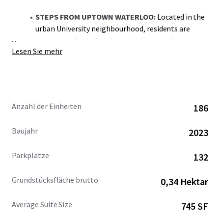
STEPS FROM UPTOWN WATERLOO:
Located in the
urban University neighbourhood, residents are
...
steps away from the vibrant dining, retail and
Lesen Sie mehr
entertainment landscape Uptown Waterloo has to
offer
STRATEGIC LOCATION:
The region’s reputation as
a major technology hub makes the district
Anzahl der Einheiten
186
particularly attractive to young professionals
seeking a walkable lifestyle at the core of Canada’s
Baujahr
2023
Technology Triangle
Parkplätze
132
WALK TO UNIVERSITY CAMPUSE
S: Located just
south of University Avenue, residents are in walking
Grundstücksfläche brutto
0,34 Hektar
distance of Wilfrid Laurier University (240m), the
University of Waterloo (1.5km) & Conestoga
Average Suite Size
745 SF
College (1.6km)