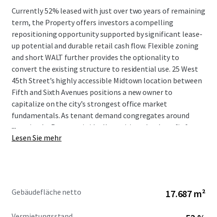
Currently 52% leased with just over two years of remaining
term, the Property offers investors a compelling
repositioning opportunity supported by significant lease-
up potential and durable retail cash flow. Flexible zoning
and short WALT further provides the optionality to
convert the existing structure to residential use. 25 West
45th Street’s highly accessible Midtown location between
Fifth and Sixth Avenues positions a new owner to
capitalize on the city’s strongest office market
fundamentals. As tenant demand congregates around
...
transit, the Property is ideally positioned to benefit from
Lesen Sie mehr
increased velocity and upward pressure on rents. All
inquiries should be directed to JLL.
Gebäudefläche netto
17.687 m²
Vermietungsstand