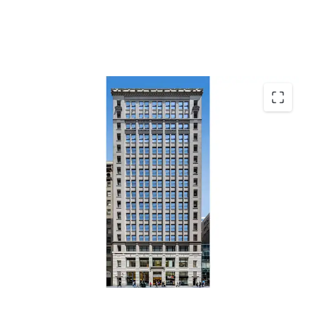
Top Performing Grand Central Office Market
Office Repositioning & Lease-Up Opportunity
Residential Conversion Optionality
Positioned in Capture Demand
Durable Retail Cash Flow & Fifth Avenue Tailwinds
Transit-Driven Demand Driving Fundamentals