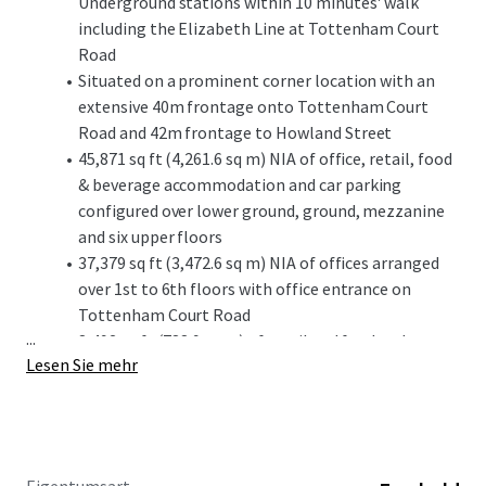
Underground stations within 10 minutes' walk
including the Elizabeth Line at Tottenham Court
Road
Situated on a prominent corner location with an
extensive 40m frontage onto Tottenham Court
Road and 42m frontage to Howland Street
45,871 sq ft (4,261.6 sq m) NIA of office, retail, food
& beverage accommodation and car parking
configured over lower ground, ground, mezzanine
and six upper floors
37,379 sq ft (3,472.6 sq m) NIA of offices arranged
over 1st to 6th floors with office entrance on
Tottenham Court Road
...
8,492 sq ft (788.9 sq m) of retail and food and
Lesen Sie mehr
beverage accommodation arranged over ground
and mezzanine floors fronting Tottenham Court
Road and Howland Street
Vacant possession of the office accommodation
from 1 June 2026, and ability to secure vacant