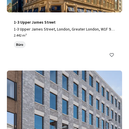
1-3 Upper James Street
1-3 Upper James Street, London, Greater London, W1F 9D
F, UK
2.442 m²
Büro