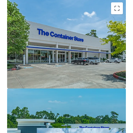
High Barriers to Entry
One-of-a-kind Investment Opportunity Located on
Woodlands Mall Ring Road
Exceptional Covered Land Play Opportunity
Generational Hold
Unmatched Demographic Profile
Houston's Premier Suburban Master Planned
Community