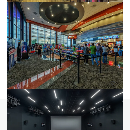
Providence Village
804 Main Street, Providence Village, TX, 76227, US
3.127 m²
Einzelhandel
Haben Sie Fragen zu diesem Thema? Besuchen
Sie unsere FAQ.