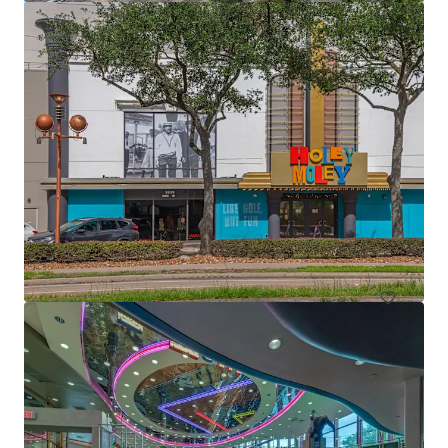
Copperfield Marketplace
16311 Farm to Market Road 529, Houston, TX, 77095, US
12.663 m²
Einzelhandel