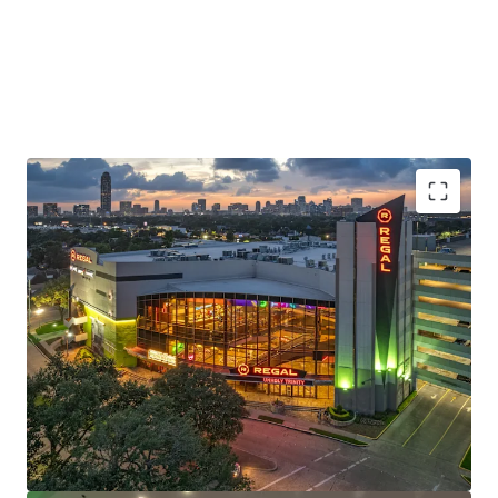
Irreplaceable location with unparalleled
demographics
Durable contractual revenue from 8.5 year WALT of
Regal Theater and Holey Moley
$10M recent capital upgrades completed in 2025
Long term covered land play for mixed-use
development opportunity at a compelling basis