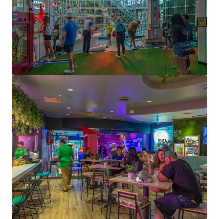
West Park Marketplace
6420 Phelan Boulevard, Beaumont, TX, 77706, US
18.593 m²
Einzelhandel