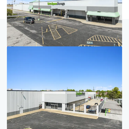
Home
Suchergebnisse
Five-Property Midwest Portfolio
Investor Center
Ihre Anforderungen
Corporate
Datenschutzerklärung
Jones Lang LaSalle (JLL) ist gemeinsam mit seinen Tochtergesellschaften und
verbundenen Unternehmen ein weltweit führender Anbieter von Dienstleistungen im
Bereich Immobilien und Vermögensverwaltung. Der verantwortungsvolle Umgang mit den
personenbezogenen Daten, die wir von Ihnen erhalten, ist uns ein wichtiges Anliegen.