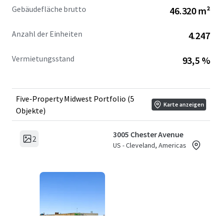
Gebäudefläche brutto
46.320 m²
Anzahl der Einheiten
4.247
Vermietungsstand
93,5 %
Five-Property Midwest Portfolio (5
Karte anzeigen
Objekte)
3005 Chester Avenue
2
US - Cleveland, Americas