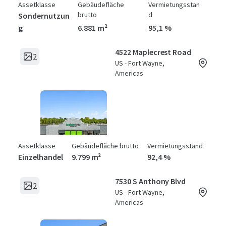
Assetklasse
Gebäudefläche
Vermietungsstan
brutto
d
Sondernutzun
g
6.881 m²
95,1 %
4522 Maplecrest Road
2
US - Fort Wayne,
Americas
Assetklasse
Gebäudefläche brutto
Vermietungsstand
Einzelhandel
9.799 m²
92,4 %
7530 S Anthony Blvd
2
US - Fort Wayne,
Americas