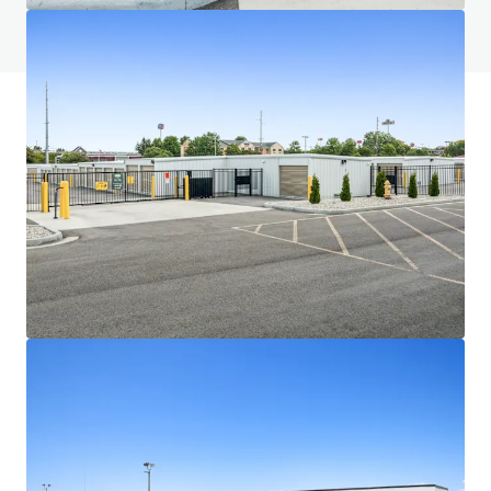
FAQ anzeigen
JLL Finanzierung
Wir unterstützen Investoren dabei, ihre Finanzierung
intelligenter zu strukturieren und die Portfolio-
Performance zu optimieren. Kontaktieren Sie unser Team,
um gemeinsam einen besseren Weg einzuschlagen.
Mehr erfahren
Zuletzt aktualisiert
Jul 1, 2026