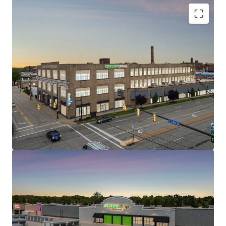
1200 Babbitt Road
2
US - Euclid, Americas
STRONG IN-PLACE CASH FLOW WITH REVENUE
UPSIDE
WELL POSITIONED WITH EXCELLENT TRADE AREA
DEMOGRAPHICS AND ACCESSIBILITY
CLASS A, HIGH QUALITY ASSETS AT ATTRACTIVE
Assetklasse
Gebäudefläche
Vermietungsstan
BASIS
brutto
d
Sondernutzun
LIMITED CURRENT & ONCOMING SUPPLY
g
9.835 m²
95,4 %
SELF STORAGE – RESILIENT AND DEFENSIVE ASSET
CLASS