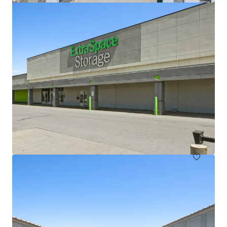
Lloyd Superblock
1380 NE Multnomah St, Portland, OR, 97232, US
18.332 m²
Sondernutzung