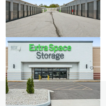
20 West 33rd Street (Fencers Club)
20-28 W 33rd St, New York, NY, 10001-3305, US
Sondernutzung
Haben Sie Fragen zu diesem Thema? Besuchen
Sie unsere FAQ.