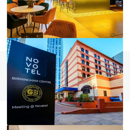
Hampton by Hilton London Waterloo
157 Waterloo Road, South Bank, London, SE1 8XA, UK
Hoteles y Hospitalidad
¿Tienes alguna pregunta? Visita nuestra página
de preguntas frecuentes
Ver página de preguntas frecuentes