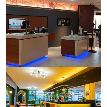
Delta Hotels Durham Royal County
59 Old Elvet, Durham, DH1 3JN, UK
150 unidades
Hoteles y Hospitalidad