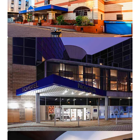
providing immediate scale, available free and clear
of management.
Ibis Birmingham New Street Station 159
bedrooms
Novotel Birmingham Centre 148 bedrooms
Novotel Sheffield Centre 144 bedrooms
Three-hotel portfolio branded under the globally
recognised Accor brand family, one of the world’s
leading hospitality groups. The hotels benefit from
Accor’s extensive global marketing reach,
established loyalty programmes, and
comprehensive worldwide distribution channels.
Strong market fundamentals, situated in markets
driven by robust business activity and leisure
demand, renowned tourism attractions and
convenient transportation links.
Enhanced profit potential with asset management
opportunities identified across the portfolio to
immediately capitalise on.