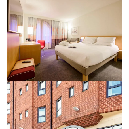
Financiamiento JLL
Nos asociamos con inversores para estructurar una
financiación más inteligente y optimizar el rendimiento
de tu cartera. Contáctanos y descubre, junto a nuestro
equipo, una forma mejor de conseguirlo.
Aprender más
Última actualización
Jun 22, 2026