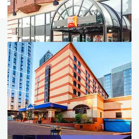
Inicio
Resultados de búsqueda
Project Union - Portfolio
Centro de inversores
Tus necesidades
Corporativo
AVISO DE PRIVACIDAD
Jones Lang LaSalle (JLL), junto con sus subsidiarias y afiliadas, es un proveedor líder
mundial de servicios de bienes raíces y gestión de inversiones. Tomamos seriamente
nuestra responsabilidad de proteger la información personal que nos proporciona.
Generalmente, la información personal que recopilamos de usted es para los fines de tratar