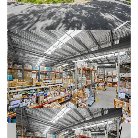
constrained market.
The Core Life Science Portfolio is being offered for sale
Individually or In-One-Line via an Expressions of Interest
Campaign closing at 3:00 PM (AEST) Thursday, 25th June
2026. For a copy of the information memorandum or to
arrange an inspection, please contact the appointed sales
agents at JLL and CBRE.