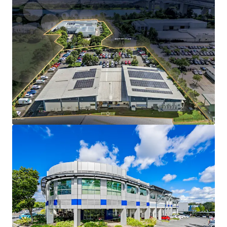
Long WALE of 9.2 years to QML Pathology, a
subsidiary of Healius Limited.
Mid-term market review in December 2030 (5% cap
and collar).
Substantial 2.38-hectare infill freehold landholding
with 264m combined street frontage across
Riverview Place and Metroplex Avenue.
The facility operates as QML Pathology’s
Queensland head office and central reference
laboratory, an operationally critical asset that
drives longterm tenant retention and sticky tenure.
Strategically positioned within Brisbane's eastern
corridor with direct Gateway Motorway (M1) access
just 2km from the site.
Expansion rights embedded in the lease, providing
value-add potential in a severely supply-