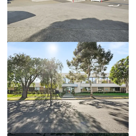
Ver más
44-60 Fenton Street, Huntingdale VIC
44-60 Fenton Street, Huntingdale, VIC, 3166, AU
21.638 m²
Industrial y Logística
Terreno