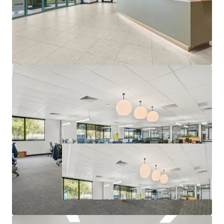
The Core Life Science Portfolio is being offered for sale
individually or in-one-line via an Expressions of Interest
Campaign closing at 3:00 PM (AEST) Thursday, 25th June
2026. For a copy of the information memorandum or to
arrange an inspection, please contact the appointed sales
agents at JLL and CBRE.