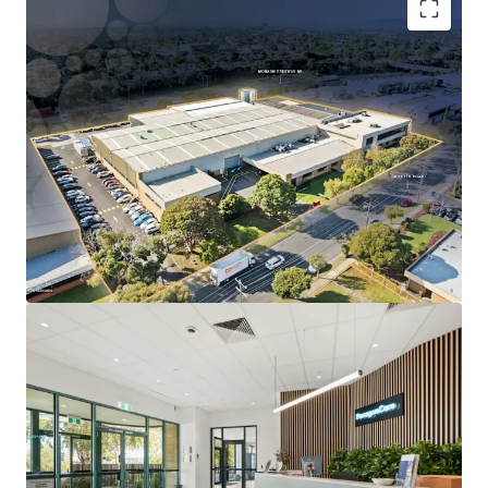
Long WALE of 10.5 years to ASX-listed Paragon Care
Group Australia, accounting for 91% of lettable
area.
Substantial 1.52-hectare freehold landholding with
~140m prominent frontage to Ricketts Road.
Located within Melbourne’s only dedicated life
science precinct, underpinned by proximity to
Monash University and Synchrotron
Specialised infrastructure designed for Paragon
Care’s operations, reinforcing long-term tenure
likelihood.
Direct access to the Monash Freeway (M1), located
just 500m from the site.