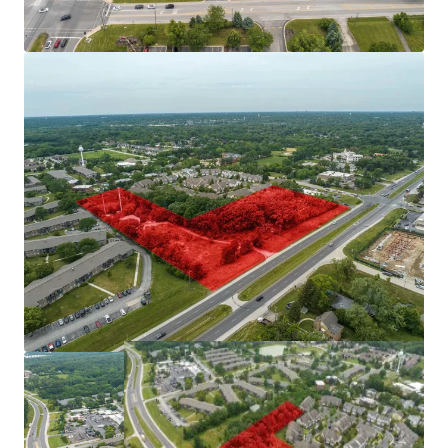
Proximity to Argon National Laboratory
Sought-After Chicago Suburb with Significant
Employer Base
Affluent & Educated population Supports Future Rent
Growth
Favorable Submarket Fundamentals Allows For
Outperformance