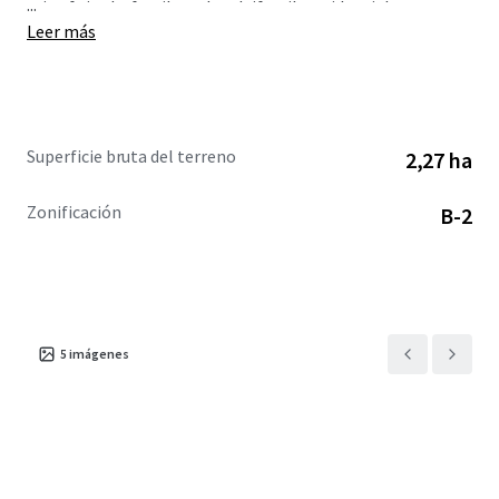
...
mix of single-family and multifamily residential.
Leer más
Superficie bruta del terreno
2,27 ha
Zonificación
B-2
5
imágenes