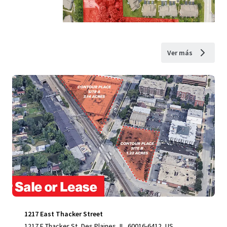
Ver más
1217 East Thacker Street
1217 E Thacker St, Des Plaines, IL, 60016-6412, US