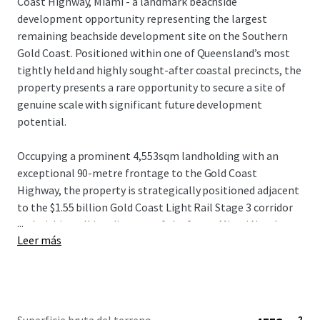
Coast Highway, Miami - a landmark beachside
development opportunity representing the largest
remaining beachside development site on the Southern
Gold Coast. Positioned within one of Queensland’s most
tightly held and highly sought-after coastal precincts, the
property presents a rare opportunity to secure a site of
genuine scale with significant future development
potential.
Occupying a prominent 4,553sqm landholding with an
exceptional 90-metre frontage to the Gold Coast
Highway, the property is strategically positioned adjacent
to the $1.55 billion Gold Coast Light Rail Stage 3 corridor
...
and within walking distance of the future Miami North
Leer más
station. The combination of scale, frontage and planning
fundamentals provides a compelling platform for a
significant mixed-use or residential development outcome
(STCA).