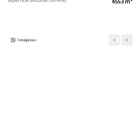
Superficie bruta del terreno
4553 m²
7
imágenes