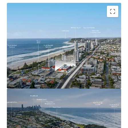
Key Investment Highlights
Largest remaining beachside development site on
the Southern Gold Coast
Expansive 4,553sqm landholding offered with
vacant possession
Exceptional 90-metre frontage to the Gold Coast
Highway
Mixed Use zoning with strong strategic planning
support for higher-density development outcomes
(STCA)
Positioned adjacent to the $1.55 billion Gold Coast
Light Rail Stage 3 corridor
Walking distance to the future Miami North Light