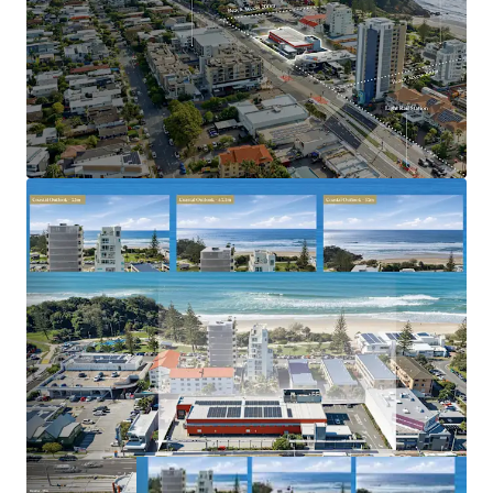
Rail Station
Located within one of the Gold Coast’s most
tightly held and rapidly gentrifying coastal
precincts
Benefiting from strong population growth, limited
future apartment supply and increasing residential
demand
2023–2031 Gold Coast Highway, Miami is offered for sale
via Expressions of Interest closing Thursday, 2 July 2026 at
5:00pm (AEST).