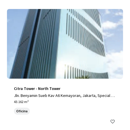
Citra Tower - North Tower
Jln. Benyamin Sueb Kav A6 Kemayoran, Jakarta, Special Ca
pital Region of Jakarta, 14410, ID
43.162 m²
Oficina