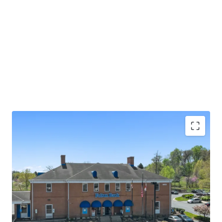
Absolute NNN lease with ±13.0 years of primary
lease term remaining
Rare 2.25% annual rent escalations
Fulton Bank carries investment grade credit ratings