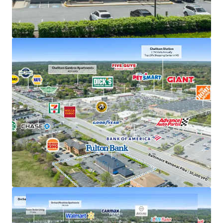
of 'A' from Morningstar DBRS and 'Baa1' from
Moody's
Exceptional deposits of $380M in 2025, the #1
location in Howard County
Frontage along US 40, just off interchange with US
29 with accessibility to 207,000+ VPD
Strong demand characteristics driven by 3-mile
AHHI of $201K
Positioned within dense commercial corridor in
Greater Baltimore with 3M residents