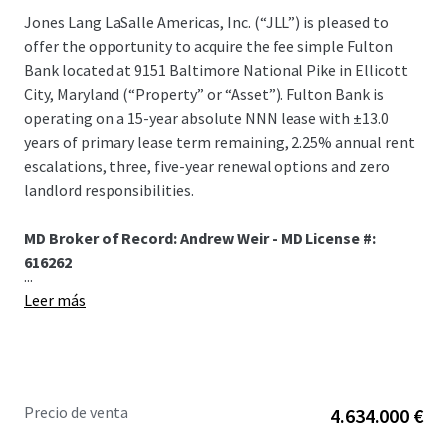
Jones Lang LaSalle Americas, Inc. (“JLL”) is pleased to
offer the opportunity to acquire the fee simple Fulton
Bank located at 9151 Baltimore National Pike in Ellicott
City, Maryland (“Property” or “Asset”). Fulton Bank is
operating on a 15-year absolute NNN lease with ±13.0
years of primary lease term remaining, 2.25% annual rent
escalations, three, five-year renewal options and zero
landlord responsibilities.
MD Broker of Record: Andrew Weir - MD License #:
616262
...
Leer más
Precio de venta
4.634.000 €