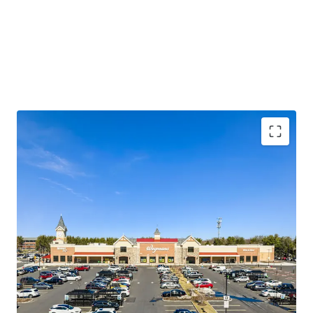
Dominant, High-Performing Grocery Anchor
Best-in-Class, National / Credit Tenant Lineup
Situated Within a Master-Planned Mixed-Use
Development
Prickett Preserve is the Epicenter of Development
and Densification within Lower Makefield
Submarket