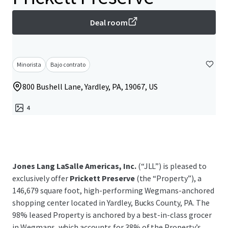
Deal room
Minorista
Bajo contrato
800 Bushell Lane, Yardley, PA, 19067, US
4
Jones Lang LaSalle Americas, Inc.
(“JLL”) is pleased to
exclusively offer
Prickett Preserve
(the “Property”), a
146,679 square foot, high-performing Wegmans-anchored
shopping center located in Yardley, Bucks County, PA. The
98% leased Property is anchored by a best-in-class grocer
in Wegmans, which accounts for 38% of the Property’s