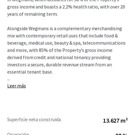
gross income and boasts a 2.2% health ratio, with over 20
years of remaining term.
Alongside Wegmans is a complementary merchandising
mix with contemporary retail uses that include food &
beverage, medical use, beauty & spa, telecommunications
and more, with 85% of the Property’s gross income
derived from credit and national tenancy providing
investors a secure, durable revenue stream from an
essential tenant base.
...
Leer más
Recently delivered in 2023-2024, Prickett Preserve
provides investors the opportunity to acquire a dominant
Wegmans-anchored shopping center in one of the most
affluent submarkets within the Philadelphia MSA. The
Property is located in an ideal suburban infill location at
Superficie neta construida
13.627 m²
the interchange of I-295 (+100,000 VPD) and Route 332
(+25,000 VPD) in Lower Makefield Township with a
Ocupación