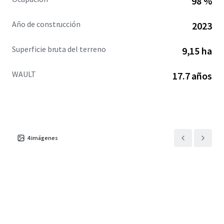
98 %
population of +144,900 and an average household income
of $166,500 within a 5-mile radius of the Property.
Año de construcción
2023
Superficie bruta del terreno
9,15 ha
WAULT
17.7 años
4
imágenes