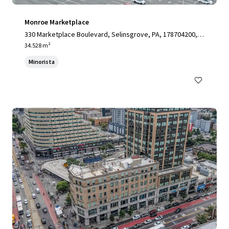
Monroe Marketplace
330 Marketplace Boulevard, Selinsgrove, PA, 178704200, U
S
34.528 m²
Minorista