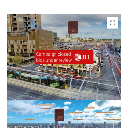
Capital City zoning permits development to 53 metres
(stnc)* with a minimum building height of 27 metres,
opening up a range of residential, hotel, commercial, or
mixed-use outcomes. The main hotel building holds Local
Heritage status with the City of Adelaide, adding prestige
while maintaining substantial development flexibility.
This exceptional opportunity appeals to developers
seeking a premium CBD site, investors attracted to
character hospitality assets with redevelopment upside,
hotel operators, and owner-occupiers seeking a landmark
presence. The combination of heritage character, three-
street frontage, generous site area, operating licence,