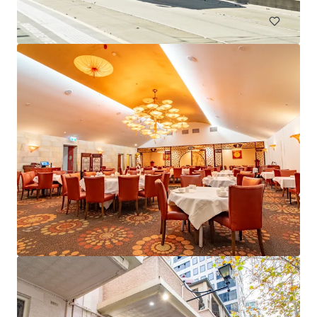
Mercure Cairns
15 Florence Street, Cairns City, QLD, 4870, AU
75 Unités de mesure
Hôtellerie
Remise des offres: 19 jours