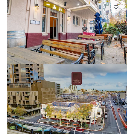
Wisemans Inn Hotel, Wisemans Ferry
5545 Old Northern Road, Wisemans Ferry, NSW, 2775, AU
11 Unités de mesure
Hôtellerie
Remise des offres: 18 jours