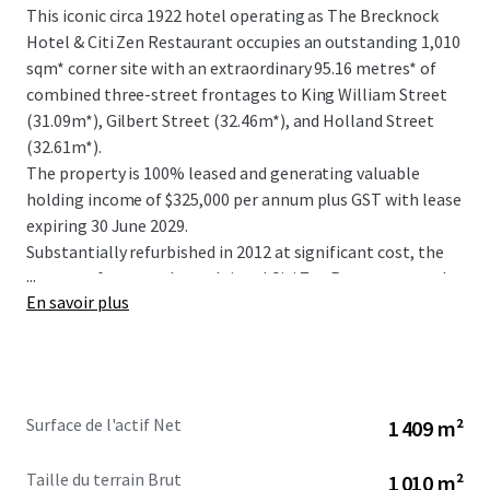
This iconic circa 1922 hotel operating as The Brecknock
Hotel & Citi Zen Restaurant occupies an outstanding 1,010
sqm* corner site with an extraordinary 95.16 metres* of
combined three-street frontages to King William Street
(31.09m*), Gilbert Street (32.46m*), and Holland Street
(32.61m*).
The property is 100% leased and generating valuable
holding income of $325,000 per annum plus GST with lease
expiring 30 June 2029.
Substantially refurbished in 2012 at significant cost, the
...
property features the acclaimed Citi Zen Restaurant and
En savoir plus
traditional Brecknock Bar, complete with a General &
Hotel Licence for 350 persons with extended trading
authorisation. The ground floor comprises 905 sqm* of
quality hospitality space, with upper level accommodation
(440 sqm*) and cellar (64 sqm*).
Surface de l'actif Net
1 409 m²
Located on Adelaide's premier North-South thoroughfare
Taille du terrain Brut
1 010 m²
with tram access, the property sits adjacent to the 27-