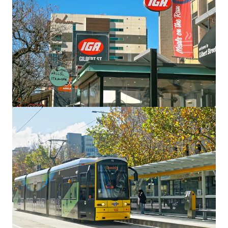
Voir plus
Hardimans Hotel, Kensington | FH
521-535 Macaulay Road, Kensington, VIC, 3031, AU
Hôtellerie