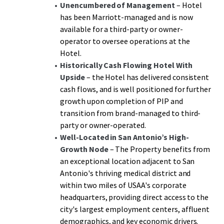
a significant discount to replacement cost. The
Unencumbered of Management
– Hotel
management transition creates additional upside through
has been Marriott-managed and is now
enhanced operational control and revenue optimization
available for a third-party or owner-
potential, representing a rare opportunity to acquire an
operator to oversee operations at the
institutional-grade Hotel with immediate cash flow and
Hotel.
substantial growth potential in one of San Antonio's
Historically Cash Flowing Hotel
With
most desirable high-growth markets.
Upside
– the Hotel has delivered consistent
cash flows, and is well positioned for further
growth upon completion of PIP and
transition from brand-managed to third-
party or owner-operated.
Well-Located in San Antonio’s High-
Growth Node
– The Property benefits from
an exceptional location adjacent to San
Antonio's thriving medical district and
within two miles of USAA's corporate
headquarters, providing direct access to the
city's largest employment centers, affluent
demographics, and key economic drivers.