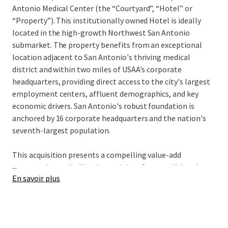
Antonio Medical Center (the “Courtyard”, “Hotel” or
“Property”). This institutionally owned Hotel is ideally
located in the high-growth Northwest San Antonio
submarket. The property benefits from an exceptional
location adjacent to San Antonio's thriving medical
district and within two miles of USAA's corporate
headquarters, providing direct access to the city's largest
employment centers, affluent demographics, and key
economic drivers. San Antonio's robust foundation is
anchored by 16 corporate headquarters and the nation's
seventh-largest population.
This acquisition presents a compelling value-add
...
opportunity as the Hotel transitions from traditional
En savoir plus
Marriott management to third-party or owner-operator
oversight, unlocking immediate operational
enhancement potential. A new owner will complete the
PIP while benefiting from a cash-flowing asset offered at