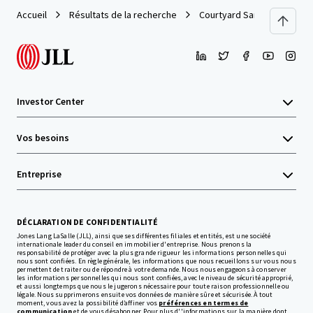
Accueil
Résultats de la recherche
Courtyard San Antonio Med
Investor Center
Vos besoins
Entreprise
DÉCLARATION DE CONFIDENTIALITÉ
Jones Lang LaSalle (JLL), ainsi que ses différentes filiales et entités, est une société
internationale leader du conseil en immobilier d'entreprise. Nous prenons la
responsabilité de protéger avec la plus grande rigueur les informations personnelles qui
nous sont confiées. En règle générale, les informations que nous recueillons sur vous nous
permettent de traiter ou de répondre à votre demande. Nous nous engageons à conserver
les informations personnelles qui nous sont confiées, avec le niveau de sécurité approprié,
et aussi longtemps que nous le jugerons nécessaire pour toute raison professionnelle ou
légale. Nous supprimerons ensuite vos données de manière sûre et sécurisée. À tout
moment, vous avez la possibilité d’affiner vos
préférences en termes de
communication
et de vous désabonner. Pour plus d''informations sur la manière dont