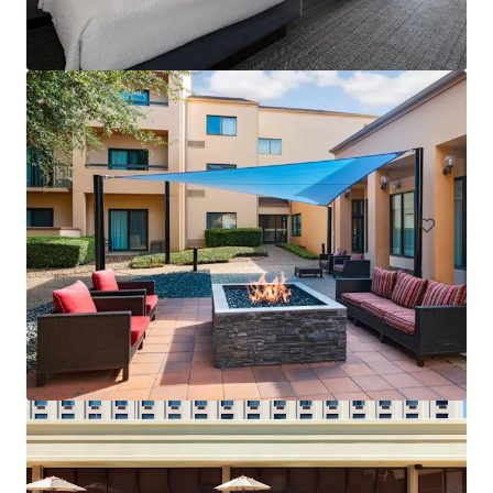
Courtyard San Antonio Airport
8615 Broadway St, San Antonio, TX, 78217-6315, US
145 Unités de mesure
Hôtellerie