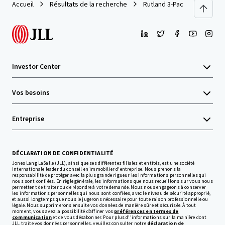
Accueil
Résultats de la recherche
Rutland 3-Pack
Investor Center
Vos besoins
Entreprise
DÉCLARATION DE CONFIDENTIALITÉ
Jones Lang LaSalle (JLL), ainsi que ses différentes filiales et entités, est une société
internationale leader du conseil en immobilier d'entreprise. Nous prenons la
responsabilité de protéger avec la plus grande rigueur les informations personnelles qui
nous sont confiées. En règle générale, les informations que nous recueillons sur vous nous
permettent de traiter ou de répondre à votre demande. Nous nous engageons à conserver
les informations personnelles qui nous sont confiées, avec le niveau de sécurité approprié,
et aussi longtemps que nous le jugerons nécessaire pour toute raison professionnelle ou
légale. Nous supprimerons ensuite vos données de manière sûre et sécurisée. À tout
moment, vous avez la possibilité d’affiner vos
préférences en termes de
communication
et de vous désabonner. Pour plus d''informations sur la manière dont
JLL traite vos données personnelles, veuillez consulter notre
déclaration de