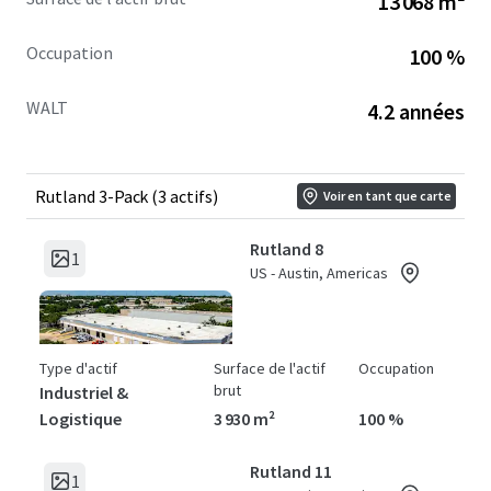
13 068 m²
Occupation
100 %
WALT
4.2 années
Rutland 3-Pack (3 actifs)
Voir en tant que carte
Rutland 8
1
US - Austin, Americas
Type d'actif
Surface de l'actif
Occupation
brut
Industriel &
Logistique
3 930 m²
100 %
Rutland 11
1