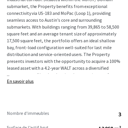
submarket, the Property benefits from exceptional
connectivity via US-183 and MoPac (Loop 1), providing
seamless access to Austin's core and surrounding
submarkets. With buildings ranging from 39,865 to 58,500
square feet and an average tenant size of approximately
17,500 square feet, the portfolio offers an ideal shallow
bay, front-load configuration well-suited for last mile
distribution and service-oriented users. The Property
presents investors with the opportunity to acquire a 100%
leased asset with a 4.2-year WALT across a diversified
...
tenant roster of local and regional tenants in one of
En savoir plus
America’s most robust MSAs.
Nombre d'immeubles
3
Surface de l'actif brut