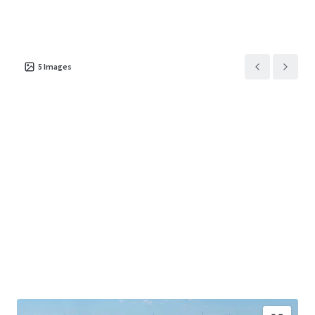
5
Images