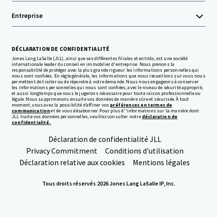
Entreprise
DÉCLARATION DE CONFIDENTIALITÉ
Jones Lang LaSalle (JLL), ainsi que ses différentes filiales et entités, est une société
internationale leader du conseil en immobilier d'entreprise. Nous prenons la
responsabilité de protéger avec la plus grande rigueur les informations personnelles qui
nous sont confiées. En règle générale, les informations que nous recueillons sur vous nous
permettent de traiter ou de répondre à votre demande. Nous nous engageons à conserver
les informations personnelles qui nous sont confiées, avec le niveau de sécurité approprié,
et aussi longtemps que nous le jugerons nécessaire pour toute raison professionnelle ou
légale. Nous supprimerons ensuite vos données de manière sûre et sécurisée. À tout
moment, vous avez la possibilité d’affiner vos
préférences en termes de
communication
et de vous désabonner. Pour plus d''informations sur la manière dont
JLL traite vos données personnelles, veuillez consulter notre
déclaration de
confidentialité.
Déclaration de confidentialité JLL
Privacy Commitment
Conditions d'utilisation
Déclaration relative aux cookies
Mentions légales
Tous droits réservés 2026 Jones Lang LaSalle IP, Inc.