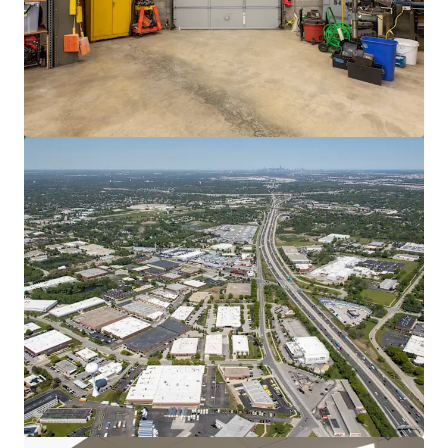
Gateway Park
2850 West Columbus Avenue, Chicago, IL, 60652, US
61 490 m²
Industriel & Logistique
Sous contrat