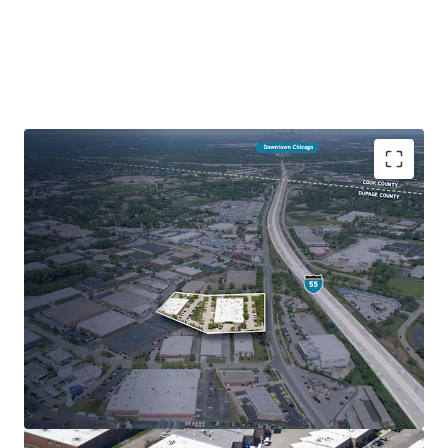
Infill Shallow Bay Industrial just off I-55
100% Leased Multi-Tenancy with Staggered
Lease Expirations
Highly Attractive Suite Sizes Appealing to Wide
Variety of Users
Premier Micro-market within Tax-Advantaged
DuPage County
Affluent Surrounding Demographics