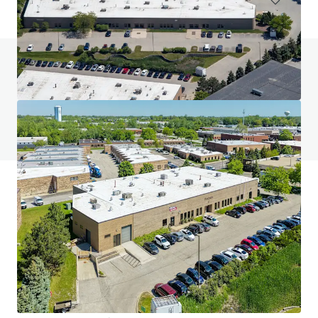
Vous avez des questions ? Consultez notre
page FAQ
Voir la page FAQ
Financement JLL
Nous nous associons aux investisseurs pour structurer un
financement plus intelligent et optimiser la performance
de leur portefeuille. Contactez notre équipe pour découvrir