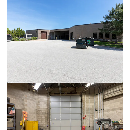
Voir plus
3500 S. Racine
3600 South Racine Avenue, Chicago, IL, 60609, US
6 475 m²
Industriel & Logistique