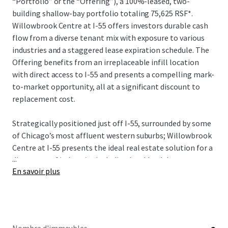
“Portfolio” or the “Offering”), a 100%-leased, two-
building shallow-bay portfolio totaling 75,625 RSF*.
Willowbrook Centre at I-55 offers investors durable cash
flow from a diverse tenant mix with exposure to various
industries and a staggered lease expiration schedule. The
Offering benefits from an irreplaceable infill location
with direct access to I-55 and presents a compelling mark-
to-market opportunity, all at a significant discount to
replacement cost.
Strategically positioned just off I-55, surrounded by some
of Chicago’s most affluent western suburbs; Willowbrook
Centre at I-55 presents the ideal real estate solution for a
...
diverse set of industries including local healthcare
En savoir plus
suppliers, retail and consumer products, business services
& technology, and government, among others. Backed by
an extensive in-place operating tenure over 14-years with
micro-market vacancy at just 1.1%, the Portfolio presents
a unique opportunity to acquire functional shallow-bay /