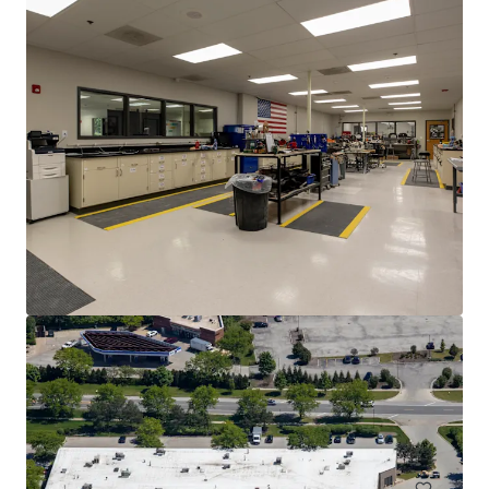
Van Lang Foods - Industrial Food Processing -
Countryside, IL
5227 Dansher Rd, Countryside, IL, 60525, US
3 453 000 € | 1 873 m²
Industriel & Logistique