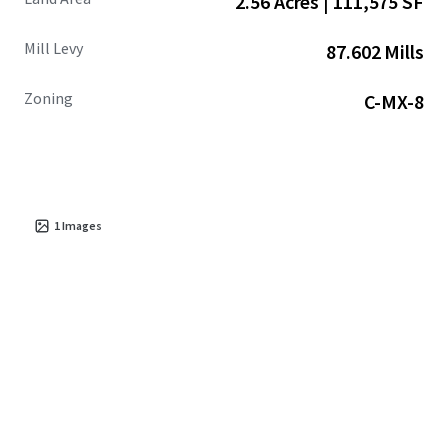
2.56 Acres | 111,575 SF
Mill Levy
87.602 Mills
Zoning
C-MX-8
1
Images