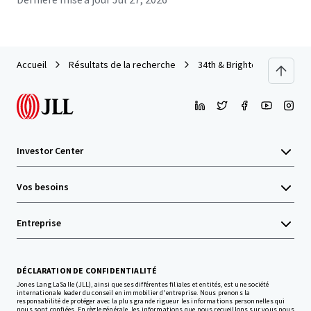
Accueil
Résultats de la recherche
34th & Brighton Land
Investor Center
Vos besoins
Entreprise
DÉCLARATION DE CONFIDENTIALITÉ
Jones Lang LaSalle (JLL), ainsi que ses différentes filiales et entités, est une société
internationale leader du conseil en immobilier d'entreprise. Nous prenons la
responsabilité de protéger avec la plus grande rigueur les informations personnelles qui
nous sont confiées. En règle générale, les informations que nous recueillons sur vous nous