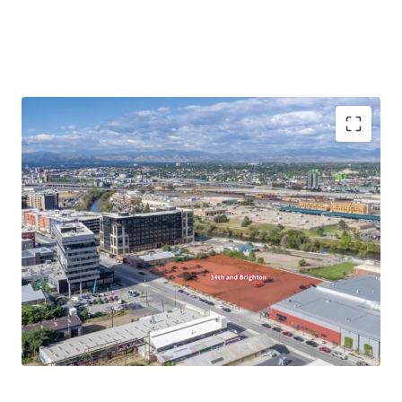
Prime location with great visibility
High density zoning
Positioned for above market value growth
potential
Connectivity through nearby transit routes