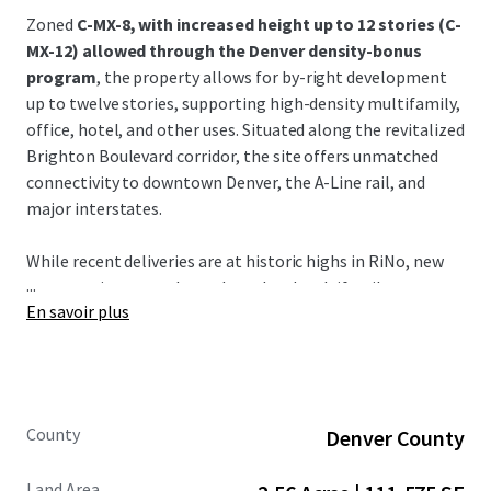
Zoned
C-MX-8, with increased height up to 12 stories (C-
MX-12) allowed through the Denver density-bonus
program
, the property allows for by-right development
up to twelve stories, supporting high-density multifamily,
office, hotel, and other uses. Situated along the revitalized
Brighton Boulevard corridor, the site offers unmatched
connectivity to downtown Denver, the A-Line rail, and
major interstates.
While recent deliveries are at historic highs in RiNo, new
...
construction starts have slowed and multifamily
En savoir plus
absorption rates are strong (15,000 units over the last 12
months).
This development opportunity provides great potential
for early adopters who want to acquire land, build product,
County
Denver County
and deliver into a highly supply constrained submarket in
2029 - 2030.
Land Area