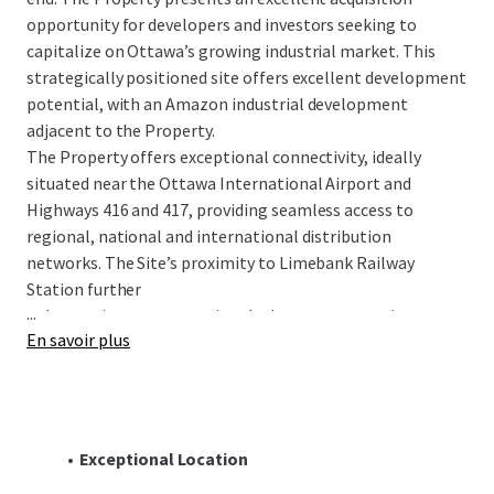
opportunity for developers and investors seeking to
capitalize on Ottawa’s growing industrial market. This
strategically positioned site offers excellent development
potential, with an Amazon industrial development
adjacent to the Property.
The Property offers exceptional connectivity, ideally
situated near the Ottawa International Airport and
Highways 416 and 417, providing seamless access to
regional, national and international distribution
networks. The Site’s proximity to Limebank Railway
Station further
...
enhances its transportational advantages, creating an
En savoir plus
optimal location for several industrial uses. The
Property’s flexible IL9 zoning permits various types of
industrial development that will benefit from this
strategic location, positioning businesses for efficient
operations and growth within the local and regional area.
Exceptional Location