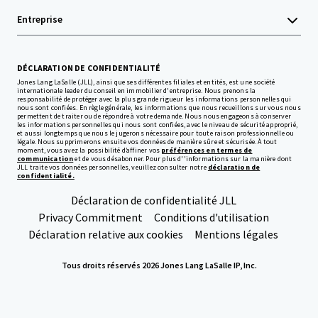
Entreprise
DÉCLARATION DE CONFIDENTIALITÉ
Jones Lang LaSalle (JLL), ainsi que ses différentes filiales et entités, est une société
internationale leader du conseil en immobilier d'entreprise. Nous prenons la
responsabilité de protéger avec la plus grande rigueur les informations personnelles qui
nous sont confiées. En règle générale, les informations que nous recueillons sur vous nous
permettent de traiter ou de répondre à votre demande. Nous nous engageons à conserver
les informations personnelles qui nous sont confiées, avec le niveau de sécurité approprié,
et aussi longtemps que nous le jugerons nécessaire pour toute raison professionnelle ou
légale. Nous supprimerons ensuite vos données de manière sûre et sécurisée. À tout
moment, vous avez la possibilité d’affiner vos
préférences en termes de
communication
et de vous désabonner. Pour plus d''informations sur la manière dont
JLL traite vos données personnelles, veuillez consulter notre
déclaration de
confidentialité.
Déclaration de confidentialité JLL
Privacy Commitment
Conditions d'utilisation
Déclaration relative aux cookies
Mentions légales
Tous droits réservés 2026 Jones Lang LaSalle IP, Inc.