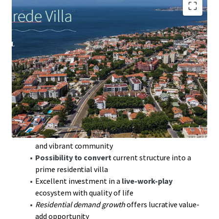
567 sqm
Gross Construction Area offers expansive
development opportunities
981 sqm
land area, ideal for luxury villa conversion
near Estoril Coast
228 sqm
deployment area strategically located
near Lisbon and Cascais
30-min drive to Humberto Delgado Airport;
seamless global connectivity
High-growth region: Proximity to Parede Beach
and vibrant community
Possibility to convert
current structure into a
prime residential villa
Excellent investment in a
live-work-play
ecosystem with quality of life
Residential demand growth
offers lucrative value-
add opportunity