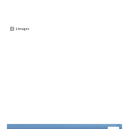
live-work-play environment with high quality of life and
economic vitality.
The property presents significant potential for
value
creation
1
Images
in a thriving area, with future conversion poised
to benefit from dynamic demographic and market trends.
Investors have the opportunity to leverage this asset for
stable cash flow and long-term growth, given Parede's
appeal as an
exclusive and strategically situated
destination
.