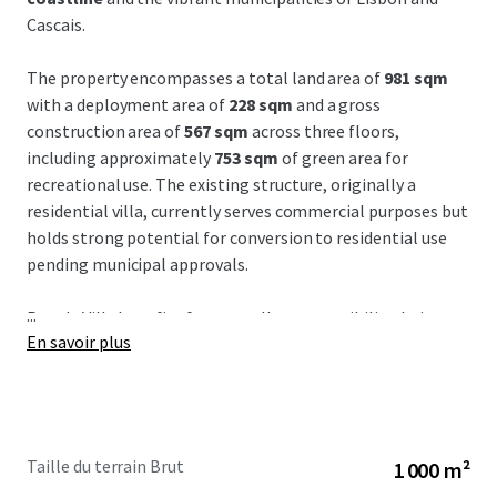
Cascais.
The property encompasses a total land area of
981 sqm
with a deployment area of
228 sqm
and a gross
construction area of
567 sqm
across three floors,
including approximately
753 sqm
of green area for
recreational use. The existing structure, originally a
residential villa, currently serves commercial purposes but
holds strong potential for conversion to residential use
pending municipal approvals.
...
Parede Villa benefits from
excellent accessibility
, being a
En savoir plus
mere
10-minute walk to Parede Beach
, a
20-minute
drive to Marqués de Pombal
, and
30 minutes from
Humberto Delgado Airport
. The strategic location
enhances connectivity within the Lisbon Metropolitan
Area and provides a
strong market positioning
with access
Taille du terrain Brut
1 000 m²
via car and public transport, ideal for investors seeking a