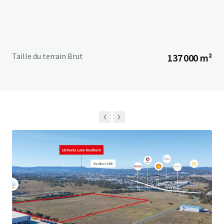
Canberra and 1 hour 45 minutes from Sydney, with access
to the Melbourne-Sydney railway line.
Don't miss this rare opportunity to secure prime industrial
land in a strategic location. Contact the exclusive listing
Taille du terrain Brut
137 000 m²
agents at JLL today to request further information or to
schedule a site inspection.
For sale by Private Treaty