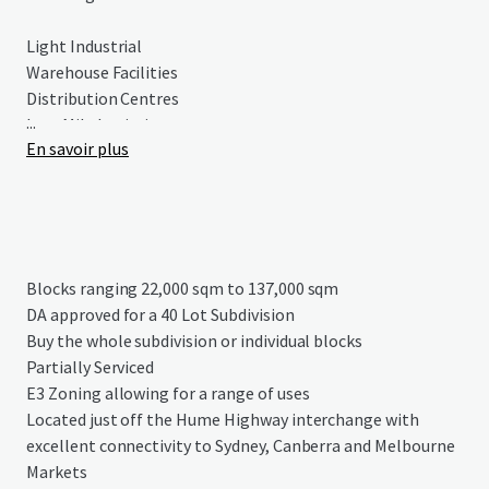
Light Industrial
Warehouse Facilities
Distribution Centres
...
Last Mile Logistics
En savoir plus
Trade/Industrial Retail and more
Goulburn Industrial Park is more than just land – it's a
launchpad for your business. The property DA approved
and serviced which drastically reduces your project
timeline and initial investment.
Blocks ranging 22,000 sqm to 137,000 sqm
DA approved for a 40 Lot Subdivision
Providing easy and convenient access to major roads such
Buy the whole subdivision or individual blocks
as The Hume Highway – The primary route connecting
Partially Serviced
Sydney, Canberra and Melbourne. This strategic location
E3 Zoning allowing for a range of uses
offers excellent connectivity for business operations that
Located just off the Hume Highway interchange with
require efficient, cost-effective logistics or regular travel
excellent connectivity to Sydney, Canberra and Melbourne
to Sydney and Melbourne. Positioned 55 minutes from
Markets