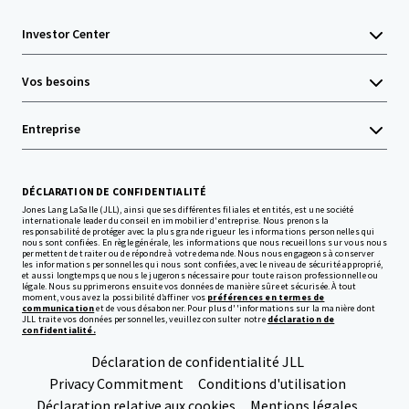
Investor Center
Vos besoins
Entreprise
DÉCLARATION DE CONFIDENTIALITÉ
Jones Lang LaSalle (JLL), ainsi que ses différentes filiales et entités, est une société
internationale leader du conseil en immobilier d'entreprise. Nous prenons la
responsabilité de protéger avec la plus grande rigueur les informations personnelles qui
nous sont confiées. En règle générale, les informations que nous recueillons sur vous nous
permettent de traiter ou de répondre à votre demande. Nous nous engageons à conserver
les informations personnelles qui nous sont confiées, avec le niveau de sécurité approprié,
et aussi longtemps que nous le jugerons nécessaire pour toute raison professionnelle ou
légale. Nous supprimerons ensuite vos données de manière sûre et sécurisée. À tout
moment, vous avez la possibilité d’affiner vos
préférences en termes de
communication
et de vous désabonner. Pour plus d''informations sur la manière dont
JLL traite vos données personnelles, veuillez consulter notre
déclaration de
confidentialité.
Déclaration de confidentialité JLL
Privacy Commitment
Conditions d'utilisation
Déclaration relative aux cookies
Mentions légales