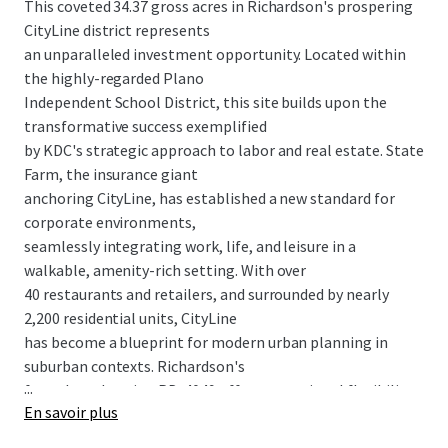
This coveted 34.37 gross acres in Richardson's prospering
CityLine district represents
an unparalleled investment opportunity. Located within
the highly-regarded Plano
Independent School District, this site builds upon the
transformative success exemplified
by KDC's strategic approach to labor and real estate. State
Farm, the insurance giant
anchoring CityLine, has established a new standard for
corporate environments,
seamlessly integrating work, life, and leisure in a
walkable, amenity-rich setting. With over
40 restaurants and retailers, and surrounded by nearly
2,200 residential units, CityLine
has become a blueprint for modern urban planning in
suburban contexts. Richardson's
...
form-based zoning PD-4049 offers exceptional flexibility,
En savoir plus
enabling the addition of 2,295
residential units to CityLine's thriving ecosystem.