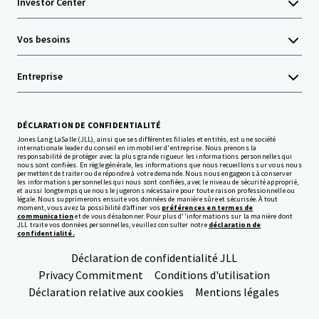
Investor Center
Vos besoins
Entreprise
DÉCLARATION DE CONFIDENTIALITÉ
Jones Lang LaSalle (JLL), ainsi que ses différentes filiales et entités, est une société
internationale leader du conseil en immobilier d'entreprise. Nous prenons la
responsabilité de protéger avec la plus grande rigueur les informations personnelles qui
nous sont confiées. En règle générale, les informations que nous recueillons sur vous nous
permettent de traiter ou de répondre à votre demande. Nous nous engageons à conserver
les informations personnelles qui nous sont confiées, avec le niveau de sécurité approprié,
et aussi longtemps que nous le jugerons nécessaire pour toute raison professionnelle ou
légale. Nous supprimerons ensuite vos données de manière sûre et sécurisée. À tout
moment, vous avez la possibilité d’affiner vos
préférences en termes de
communication
et de vous désabonner. Pour plus d''informations sur la manière dont
JLL traite vos données personnelles, veuillez consulter notre
déclaration de
confidentialité.
Déclaration de confidentialité JLL
Privacy Commitment
Conditions d'utilisation
Déclaration relative aux cookies
Mentions légales