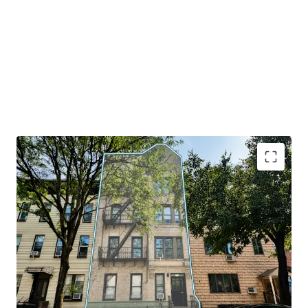
81% Free-Market Occupancy
– Renovated ~8,700
SF multifamily property at 168 India Street
featuring 16 residential units (13 free-market) with
strong, long-term rental fundamentals in
Greenpoint's thriving market.
Prime Greenpoint Location
– Just 1 block from
Manhattan Avenue subway (G train), offering