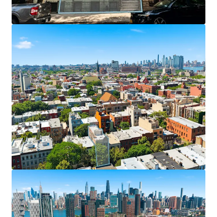
exceptional transit access and seamless
connectivity to Midtown Manhattan and Queens via
nearby McGuinness Boulevard.
Stable Cash Flow with Upside
– 13 free-market
units provide consistent income with significant
long-term appreciation potential, while 3 rent-
stabilized units offer tenant stability and future
monetization opportunities.
Strategic Positioning in Brooklyn's Fastest-
Growing Neighborhood
– Property sits in one of
Brooklyn's most desirable areas with strong
residential fundamentals, high walkability, superior
amenities, and a vibrant dining and nightlife scene
attracting young professionals seeking well-
located apartments.