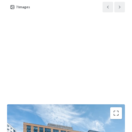
7
Images