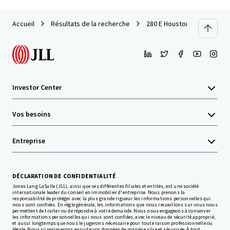
Accueil
Résultats de la recherche
280 E Houston
Investor Center
Vos besoins
Entreprise
DÉCLARATION DE CONFIDENTIALITÉ
Jones Lang LaSalle (JLL), ainsi que ses différentes filiales et entités, est une société
internationale leader du conseil en immobilier d'entreprise. Nous prenons la
responsabilité de protéger avec la plus grande rigueur les informations personnelles qui
nous sont confiées. En règle générale, les informations que nous recueillons sur vous nous
permettent de traiter ou de répondre à votre demande. Nous nous engageons à conserver
les informations personnelles qui nous sont confiées, avec le niveau de sécurité approprié,
et aussi longtemps que nous le jugerons nécessaire pour toute raison professionnelle ou
légale. Nous supprimerons ensuite vos données de manière sûre et sécurisée. À tout