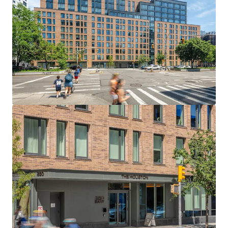
Unique Opportunity to Acquire a Large, New
Construction Predominately Fair Market Asset
Value Savings in 35-Year Affordable New York
Abatement
Condo-Like Finishes and Full-Service
Comprehensive Amenity Package, Attracting Young
Affluent Tenant Base
Lease-Up of Vacant Commercial Space Offering
Additional Revenue Upside
Prime Location in one of Manhattan’s Most Trendy
Downtown Neighborhoods with Excellent
Transportation Access
Favorable NYC Multi-Housing Fundamentals to
Bolster Residential Demand and Support Strong
Future Rent Growth