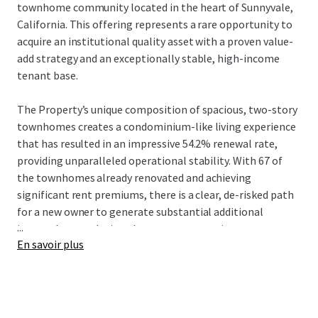
townhome community located in the heart of Sunnyvale,
California. This offering represents a rare opportunity to
acquire an institutional quality asset with a proven value-
add strategy and an exceptionally stable, high-income
tenant base.
The Property’s unique composition of spacious, two-story
townhomes creates a condominium-like living experience
that has resulted in an impressive 54.2% renewal rate,
providing unparalleled operational stability. With 67 of
the townhomes already renovated and achieving
significant rent premiums, there is a clear, de-risked path
for a new owner to generate substantial additional
...
income by completing the proven renovation program.
En savoir plus