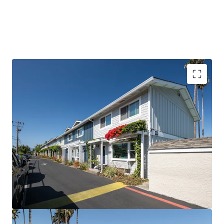
PROVEN VALUE-ADD WITH DE-RISKED UPSIDE
ELITE SILICON VALLEY TENANT BASE
SIGNIFICANT DISCOUNT TO HOMEOWNERSHIP
EXCEPTIONTIONAL TENANT STABILITY AND
RENEWAL RATE
A TRUE TOWNHOME COMMUNITY
PREMIER PUBLIC SCHOOL SYSTEM