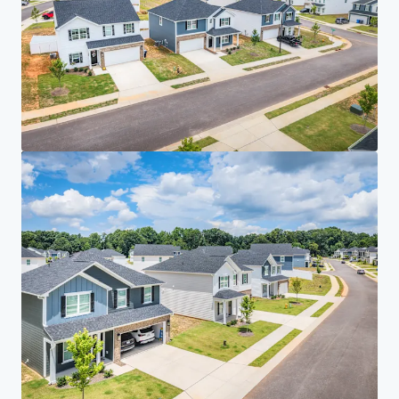
Entreprise
DÉCLARATION DE CONFIDENTIALITÉ
Jones Lang LaSalle (JLL), ainsi que ses différentes filiales et entités, est une société
internationale leader du conseil en immobilier d'entreprise. Nous prenons la
responsabilité de protéger avec la plus grande rigueur les informations personnelles qui
nous sont confiées. En règle générale, les informations que nous recueillons sur vous nous
permettent de traiter ou de répondre à votre demande. Nous nous engageons à conserver
les informations personnelles qui nous sont confiées, avec le niveau de sécurité approprié,
et aussi longtemps que nous le jugerons nécessaire pour toute raison professionnelle ou
légale. Nous supprimerons ensuite vos données de manière sûre et sécurisée. À tout
moment, vous avez la possibilité d’affiner vos
préférences en termes de
communication
et de vous désabonner. Pour plus d''informations sur la manière dont
JLL traite vos données personnelles, veuillez consulter notre
déclaration de
confidentialité.
Déclaration de confidentialité JLL
Privacy Commitment
Conditions d'utilisation
Déclaration relative aux cookies
Mentions légales
Tous droits réservés 2026 Jones Lang LaSalle IP, Inc.