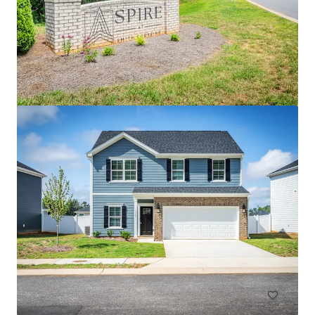
Cottages at Brightleaf
2421 Sanders Avenue, Durham, NC, 27703, US
99 Unités de mesure
Living / Résidentiel en bloc