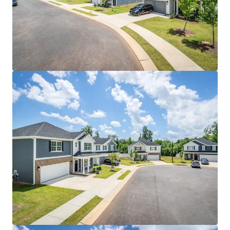
floor plans that command top market rents
Strategic Central Location: Just 10 minutes from
downtown with immediate access to major
employers including FedEx, Honda Aircraft, and
Ralph Lauren's distribution center
Enhanced Connectivity: 15 minutes from Piedmont
Triad International Airport, offering convenient
access for business travelers and supporting the
region's growing logistics sector
Proven Supply-Constrained Submarket:
Kernersville maintains tight vacancy rates with
minimal new single-family construction, creating
sustained rental demand and rent growth
potential
Robust Economic Growth: Triad MSA experiencing
7.5% population growth since 2020 with projected
12% job growth over the next five years, driven by
manufacturing and logistics expansion
Educational Excellence: Proximity to prestigious