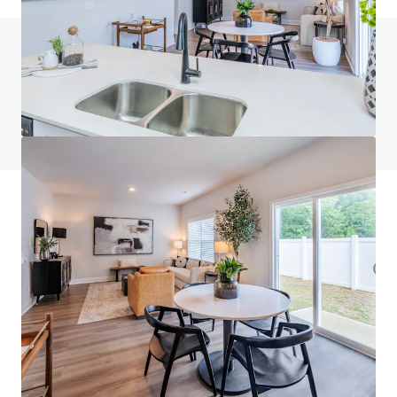
Vous avez des questions ? Consultez notre
page FAQ
Voir la page FAQ
Financement JLL
Nous nous associons aux investisseurs pour structurer un
financement plus intelligent et optimiser la performance
de leur portefeuille. Contactez notre équipe pour découvrir
une meilleure voie à suivre.