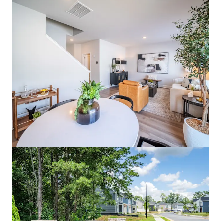
Radial at MoRa Point
4009 Connection Point Blvd, Charlotte, NC, 28212, US
58 Unités de mesure
Living / Résidentiel en bloc