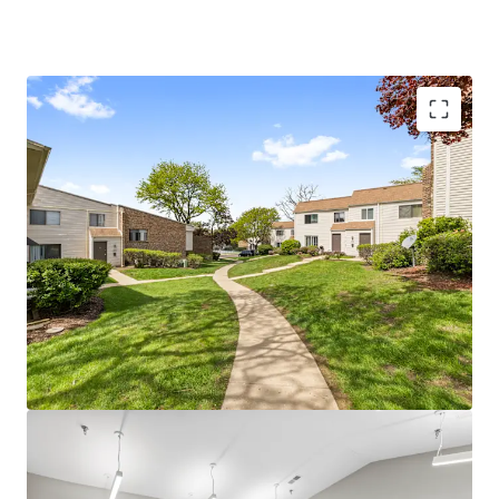
Unparalleled Investment Opportunity
Significant value-add upside - 38% of units
ready for full renovation program
Impressive $200 achieved renovation
premiums
Sought-after Dupage County location
100% market rate units
Boutique investment opportunity with
plenty of continued upside
Current ownership has invested $2.4M since
2019