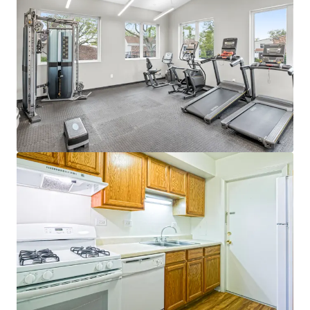
Dynamic Townhome Community
Townhome product with single-family feel
in an A+ public school district
Ideal unit mix with expansive floor plans
(1,172 avg SF)
Rare central A/C and heat for vintage
In-demand amenities highlighted by resort-
style pool, massive sun deck, fully equipped
fitness center, and playground
Best of Dupage County
Easy access to both I-55 and I-88 - Major
Industrial Corridors
Fantastic nearby schools - Community High
School Dist. #99 Rated A+
10 Minutes to Downtown Naperville - #1
Best City to Live in America
Minutes from convenient retail at the
Promenade Bolingbrook