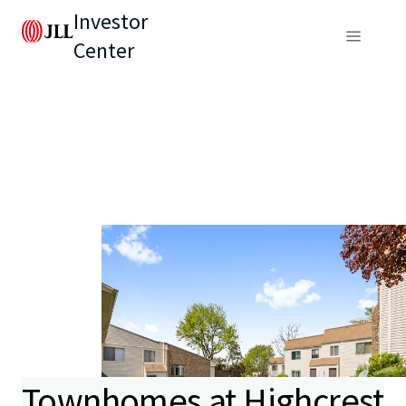
Investor
Center
Townhomes at Highcrest