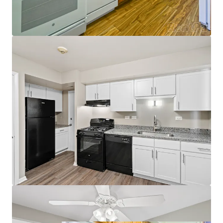
Incredible Fundamentals
Naperville East Submarket97% Submarket
Occupancy
97% Submarket Occupancy
4.6% Projected Rent Growth through
2035
No Properties Under Construction within 3
miles of the Property
Robust property trade outs
5% growth on new leases
3% trade outs on renewals