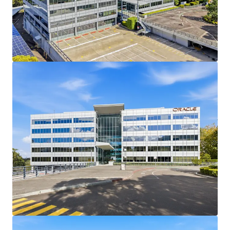
development, or investment strategies
10,369 sqm NLA of campus-style office with
a large glass façade, positioned in North
Ryde Innovation Precinct
Strategically located within close proximity
of North Ryde Metro Station and M2
Motorway, enhancing connectivity
Excellent natural light and flexible floor
plates enhance occupier appeal
E3 zoning offers significant development
potential and future strategic optionality
Long-term growth potential supported by
the Macquarie Park precinct's development
constraints
In one of Australia's most tightly held data
center precincts, underpinning strong land
value
Environmental Credentials: 3.5 Star NABERS