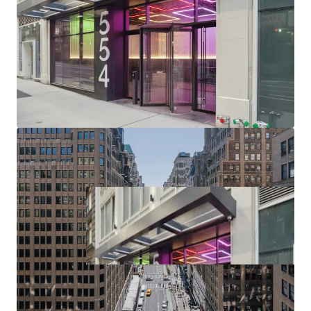
(upcoming $12B phase II project), Port Authority (>$10B /
2.1M SF terminal replacement begins 2025), Penn District
($7B Penn Station redevelopment / up to 15M SF of
potential Penn District development in planning phase),
Manhattan West, Times Square, Herald Square & Chelsea