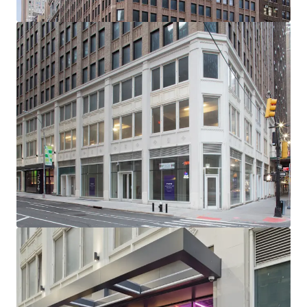
-232’ of Wraparound Corner Frontage with Multiple
Setbacks / Terraces
-Excellent Base Building Condition with Substantial
Recent CapEx Invested (~$15M)
-Generous, ~11’ Average Slab-to-Slab Office Floor Ceiling
Heights (Retail 19’ Ceiling Heights)
-New Retail Boxes with Plans for 5 Units Across Ground
Floor, 2nd Floor & Lower Level
-Unrivaled Transit-Oriented Location (Port Authority /
Penn Station / Entrance to 12 Subway Lines Within a 3-Min
Walk)
-Political & Public Support for Midtown South
Transformation: Several new citywide & neighborhood
based programs (City of Yes, the 467-m / 485x tax
abatements & the recently passed MSMX rezoning) will
reshape Midtown South - all of which have overwhelming
political & public support
-NYCs Next Neighborhood Evolution - A Very Different
Future: Located centrally between Hudson Yards