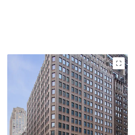
-Rare, 21-story, 100% Vacant, Corner Office Building with
Tremendous Light & Air
-Primed for Multiple Business Plans in Center of Midtown
South Mixed-Use Plan (“MSMX”) Rezoning
-Ideal for Class B Office / End-Users
-Substantial Scale: 310K Rentable SF (281K Office RSF /
28.5K Retail RSF)