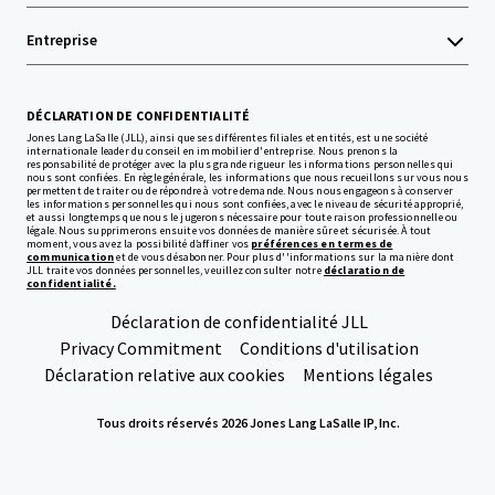
Entreprise
DÉCLARATION DE CONFIDENTIALITÉ
Jones Lang LaSalle (JLL), ainsi que ses différentes filiales et entités, est une société
internationale leader du conseil en immobilier d'entreprise. Nous prenons la
responsabilité de protéger avec la plus grande rigueur les informations personnelles qui
nous sont confiées. En règle générale, les informations que nous recueillons sur vous nous
permettent de traiter ou de répondre à votre demande. Nous nous engageons à conserver
les informations personnelles qui nous sont confiées, avec le niveau de sécurité approprié,
et aussi longtemps que nous le jugerons nécessaire pour toute raison professionnelle ou
légale. Nous supprimerons ensuite vos données de manière sûre et sécurisée. À tout
moment, vous avez la possibilité d’affiner vos
préférences en termes de
communication
et de vous désabonner. Pour plus d''informations sur la manière dont
JLL traite vos données personnelles, veuillez consulter notre
déclaration de
confidentialité.
Déclaration de confidentialité JLL
Privacy Commitment
Conditions d'utilisation
Déclaration relative aux cookies
Mentions légales
Tous droits réservés 2026 Jones Lang LaSalle IP, Inc.