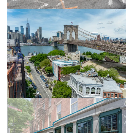
properties are surrounded by iconic destinations including
Juliana's, Brooklyn Ice Cream Factory, Grimaldi's, and The
River Cafe. Positioned steps from Brooklyn Bridge Park
and the East River waterfront with sweeping Manhattan
skyline views, the site benefits from exceptional
pedestrian activity. The properties are within walking
distance of Jane's Carousel, Empire Fulton Ferry, and 1
Hotel Brooklyn Bridge.
CONNECTIVITY
Old Fulton Street is within a 5–10 minute walk of the F,
A/C, and 2/3 trains, as well as the DUMBO Ferry Terminal.
The location offers a 10-minute commute to FiDi and 25
minutes to Midtown, appealing to professionals and
families drawn to DUMBO's excellent schools, tech-
forward atmosphere, and thriving arts and dining culture.