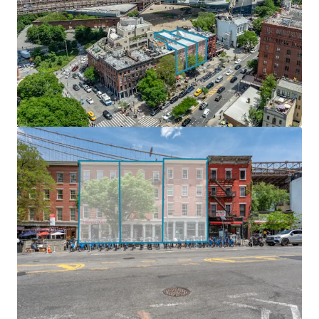
The Portfolio is anchored by nationally recognized
tenants including Häagen-Dazs, Cinnabon, and Brooklyn
Gifts. Exceptional retail velocity reflects sustained
consumer demand and the neighborhood's premier status.
The vacant 1,800 SF retail space offers an excellent value-
add opportunity.
TURN-KEY INVESTMENT WITH IMMEDIATE UPSIDE
All 12 free-market apartments are under-market relative
to current rates, offering immediate upside potential
without renovation. High-quality finishes and in-unit
washer/dryers ensure minimal capital expenditure.
DUMBO's condo and rental markets are among Brooklyn's
strongest, with recent sales averaging over $2,000 PSF and
rents exceeding $100 PSF. Limited inventory and
neighborhood prestige drive robust demand.
UNPARALLELED LOCATION & FOOT TRAFFIC
Located in DUMBO's tourist and dining epicenter, the