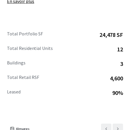
En savoir plus
Total Portfolio SF
24,478 SF
Total Residential Units
12
Buildings
3
Total Retail RSF
4,600
Leased
90%
4
Images