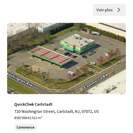
Voir plus
QuickChek Carlstadt
720 Washington Street, Carlstadt, NJ, 07072, US
8 567 000 € | 511 m²
Commerce