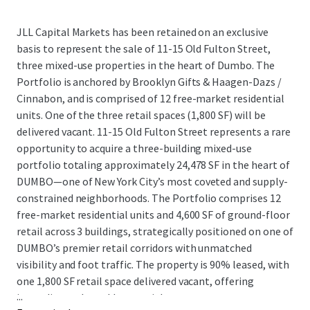
JLL Capital Markets has been retained on an exclusive
basis to represent the sale of 11-15 Old Fulton Street,
three mixed-use properties in the heart of Dumbo. The
Portfolio is anchored by Brooklyn Gifts & Haagen-Dazs /
Cinnabon, and is comprised of 12 free-market residential
units. One of the three retail spaces (1,800 SF) will be
delivered vacant. 11-15 Old Fulton Street represents a rare
opportunity to acquire a three-building mixed-use
portfolio totaling approximately 24,478 SF in the heart of
DUMBO—one of New York City’s most coveted and supply-
constrained neighborhoods. The Portfolio comprises 12
free-market residential units and 4,600 SF of ground-floor
retail across 3 buildings, strategically positioned on one of
DUMBO’s premier retail corridors with unmatched
visibility and foot traffic. The property is 90% leased, with
one 1,800 SF retail space delivered vacant, offering
...
immediate value-add potential.