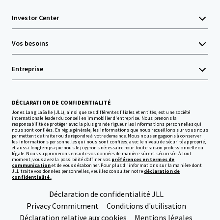
Investor Center
Vos besoins
Entreprise
DÉCLARATION DE CONFIDENTIALITÉ
Jones Lang LaSalle (JLL), ainsi que ses différentes filiales et entités, est une société
internationale leader du conseil en immobilier d'entreprise. Nous prenons la
responsabilité de protéger avec la plus grande rigueur les informations personnelles qui
nous sont confiées. En règle générale, les informations que nous recueillons sur vous nous
permettent de traiter ou de répondre à votre demande. Nous nous engageons à conserver
les informations personnelles qui nous sont confiées, avec le niveau de sécurité approprié,
et aussi longtemps que nous le jugerons nécessaire pour toute raison professionnelle ou
légale. Nous supprimerons ensuite vos données de manière sûre et sécurisée. À tout
moment, vous avez la possibilité d’affiner vos
préférences en termes de
communication
et de vous désabonner. Pour plus d''informations sur la manière dont
JLL traite vos données personnelles, veuillez consulter notre
déclaration de
confidentialité.
Déclaration de confidentialité JLL
Privacy Commitment
Conditions d'utilisation
Déclaration relative aux cookies
Mentions légales