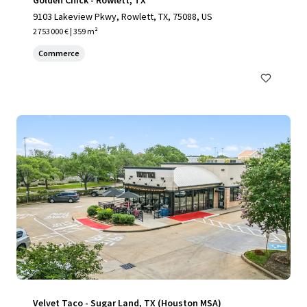
Golden Chick - Rowlett, TX
9103 Lakeview Pkwy, Rowlett, TX, 75088, US
2 753 000 € | 359 m²
Commerce
Velvet Taco - Sugar Land, TX (Houston MSA)