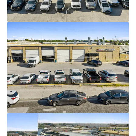
2% annual rent escalations
Strong tenancy with 1,863+ locations
nationwide
35% daytime population increase within 3-
miles of Caliber Collision
Population of 110K within 5-miles
#1 producing oil region in the United States
$4.2M average unit volume
Accessibility to 54,000+ vehicles per day