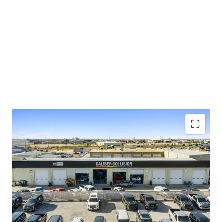
Top 4% most visited locations nationwide
(
placer.ai
)
$95K average household income within 1-
mile of the site
NN lease with minimal landlord
responsibilities