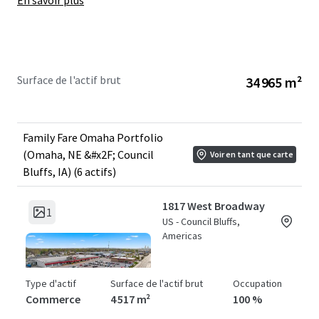
En savoir plus
Year Built:
1963-1992
WALT:
6.3 Years
Year 1 NOI:
+/- $2,595,000
Surface de l'actif brut
34 965 m²
Family Fare Omaha Portfolio
(Omaha, NE &#x2F; Council
Voir en tant que carte
Bluffs, IA) (6 actifs)
1817 West Broadway
1
US - Council Bluffs,
Americas
Type d'actif
Surface de l'actif brut
Occupation
Commerce
4 517 m²
100 %