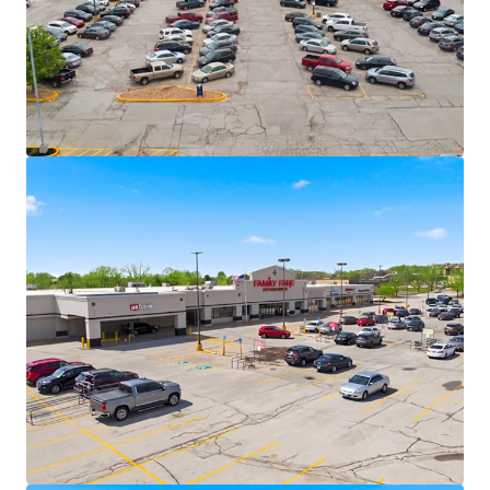
largest privately held companies in the U.S.
Family Fare operates under C&S, one of
America’s largest grocery wholesalers with
15+ grocery banners nationwide.
VASA Fitness (70+ locations across 10
states), Dollar Tree, and essential service
providers deliver necessity-based retail
resilience.
Secure Cash Flows with Value-Add
Opportunity
6.2 years of WALT with 12 years of weighted
average tenure among tenants at the
centers – long term lease security across
the portfolio
87% portfolio occupancy allows for upside -
48,624 SF vacant box
+/- 5.8% CAGR over 5-year hold
Recent 15-year lease executed with VASA