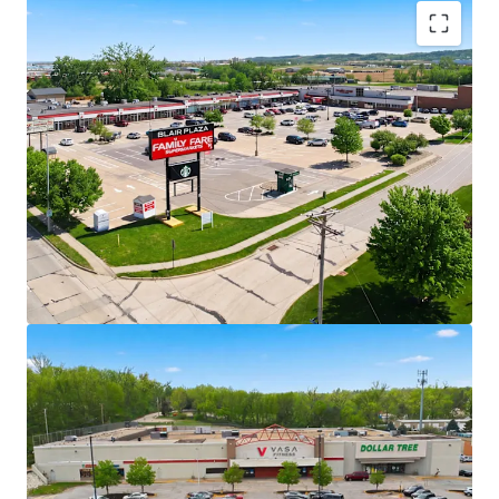
Rare Opportunity to Acquire Grocery-
Anchored Assets in High Growth Omaha
MSA in Scale
Ability to acquire five grocery-anchored
and/or necessity-based retail assets in
addition to one vacant box totaling 376,359
square feet across one of the Midwest’s
fastest-growing markets.
+/- 37% of portfolio income is generated by
Family Fare grocery anchor
Necessity-Based Anchors with National
Scale
4 properties anchored by Family Fare with
C&S Wholesale Grocery credit - one of the