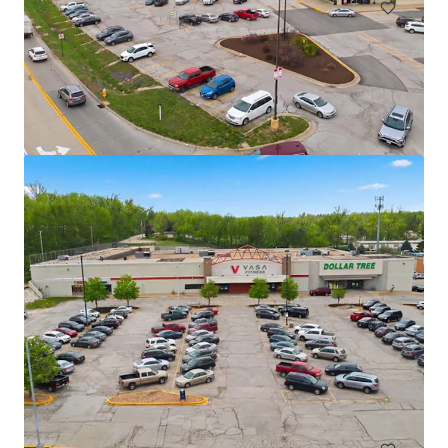
TS Bank - Atlantic, IA
1005 E 7th St, Atlantic, IA, 50022, US
2 725 000 € | 716 m²
Commerce