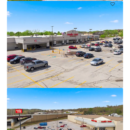
Marshalltown Center
3109 South Center Street, Marshalltown, IA, 50158, US
2 991 000 € | 613 m²
Commerce