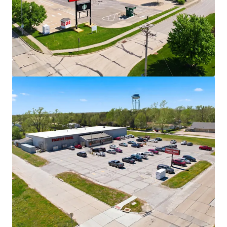
Voir plus
Walgreens - Fort Madison, IA
2639 Avenue L, Fort Madison, IA, 52627, US
3 035 000 € | 1 377 m²
Commerce