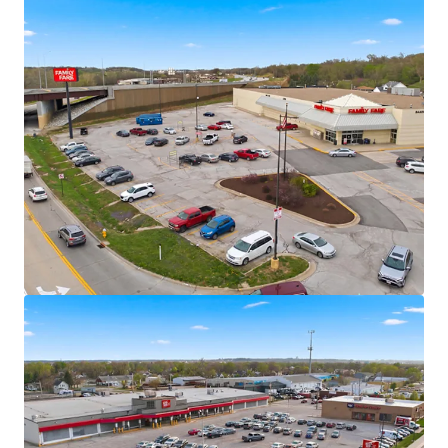
Fitness
Significant mark-to-market opportunity
Omaha MSA – Population Milestone &
Multi-Decade Growth Peak
Omaha MSA officially surpassed one million
residents in 2024
U.S. News & Report Ranked Omaha as the
#1 “Hottest Housing Market” for 2025
7,700+ residential units in MSA pipeline with
+/- 4,900 currently under construction
$9+ Billion Omaha Transformation
Underway
Omaha is currently undergoing a “Billion
Dollar Makeover” with more than $9B in new
development reshaping the city’s landscape