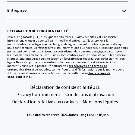
Entreprise
DÉCLARATION DE CONFIDENTIALITÉ
Jones Lang LaSalle (JLL), ainsi que ses différentes filiales et entités, est une société
internationale leader du conseil en immobilier d'entreprise. Nous prenons la
responsabilité de protéger avec la plus grande rigueur les informations personnelles qui
nous sont confiées. En règle générale, les informations que nous recueillons sur vous nous
permettent de traiter ou de répondre à votre demande. Nous nous engageons à conserver
les informations personnelles qui nous sont confiées, avec le niveau de sécurité approprié,
et aussi longtemps que nous le jugerons nécessaire pour toute raison professionnelle ou
légale. Nous supprimerons ensuite vos données de manière sûre et sécurisée. À tout
moment, vous avez la possibilité d’affiner vos
préférences en termes de
communication
et de vous désabonner. Pour plus d''informations sur la manière dont
JLL traite vos données personnelles, veuillez consulter notre
déclaration de
confidentialité.
Déclaration de confidentialité JLL
Privacy Commitment
Conditions d'utilisation
Déclaration relative aux cookies
Mentions légales
Tous droits réservés 2026 Jones Lang LaSalle IP, Inc.