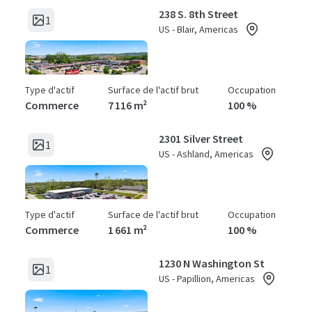
238 S. 8th Street
1
US - Blair, Americas
Type d'actif
Surface de l'actif brut
Occupation
Commerce
7 116 m²
100 %
2301 Silver Street
1
US - Ashland, Americas
Type d'actif
Surface de l'actif brut
Occupation
Commerce
1 661 m²
100 %
1230 N Washington St
1
US - Papillion, Americas