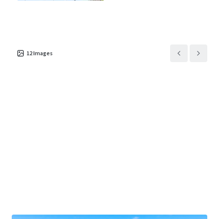
Type d'actif
Surface de l'actif brut
Nombre d'unités
Commerce
7 998 m²
1
1801 Valley View Drive
12
Images
1
US - Council Bluffs,
Americas
Type d'actif
Surface de l'actif brut
Occupation
Commerce
5 874 m²
100 %
7402 North 30th Street
1
US - Omaha, Americas
Type d'actif
Surface de l'actif brut
Occupation
Commerce
7 799 m²
100 %