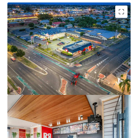
Key investment highlights include:
-Brand new 15-year net lease to Red Rooster Foods Pty Ltd
(a subsidiary of Craveable Brands) expiring 30 June 2040
-2 x 10-year options extending lease tenure through to
2060
-Fixed 3.0% annual rental increases
-Net lease structure with tenant responsible for all usual
outgoings
-Prominent
2,706sqm corner landholding
with 100m+
street frontage
-Corporate-backed income with operational risk passed
through to an experienced franchisee
-Proven fast-food location with 20+ years of continuous
trading