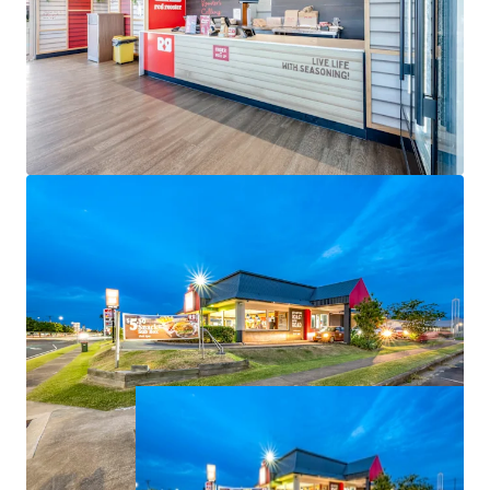
-Net Income of $160,900 per annum.
The opportunity to acquire this defensive fast-food
investment is For Sale via Expressions of Interest
closing 4:00pm (AEST), Thursday 25 June 2026.
All items are approximate. All financial information is as
at 1 July 2026.