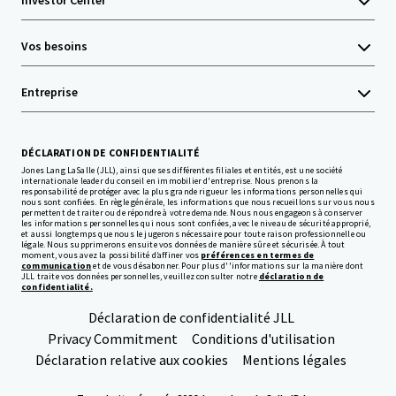
Investor Center
Vos besoins
Entreprise
DÉCLARATION DE CONFIDENTIALITÉ
Jones Lang LaSalle (JLL), ainsi que ses différentes filiales et entités, est une société
internationale leader du conseil en immobilier d'entreprise. Nous prenons la
responsabilité de protéger avec la plus grande rigueur les informations personnelles qui
nous sont confiées. En règle générale, les informations que nous recueillons sur vous nous
permettent de traiter ou de répondre à votre demande. Nous nous engageons à conserver
les informations personnelles qui nous sont confiées, avec le niveau de sécurité approprié,
et aussi longtemps que nous le jugerons nécessaire pour toute raison professionnelle ou
légale. Nous supprimerons ensuite vos données de manière sûre et sécurisée. À tout
moment, vous avez la possibilité d’affiner vos
préférences en termes de
communication
et de vous désabonner. Pour plus d''informations sur la manière dont
JLL traite vos données personnelles, veuillez consulter notre
déclaration de
confidentialité.
Déclaration de confidentialité JLL
Privacy Commitment
Conditions d'utilisation
Déclaration relative aux cookies
Mentions légales