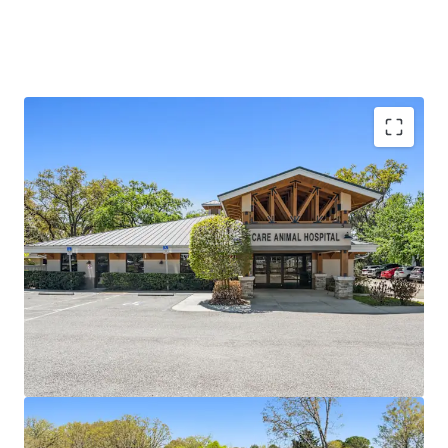
Type d'actif
Surface de l'actif
Année de
brut
construction
Actif à usage
particulier
572 m²
1991
Heart of Florida Animal
Hospital
US - Haines City,
Americas
±7.5-year absolute NNN master lease with 2.00%
Type d'actif
Surface de l'actif
Année de
annual rent escalations (or 1.25x CPI) and four 5-
brut
construction
Actif à usage
year renewal options
particulier
861 m²
1950
150+ location veterinary platform with $407.6
million in revenue (FY2025) and $79.4 million in
EBITDAR
Premier PE sponsorship from Oak Hill Capital
managing over $16 billion in commitments with
deep veterinary services expertise
Joint and several guaranty structure across three
AVG entities eliminating cross-default risk and