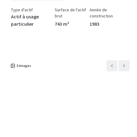
Type d'actif
Surface de l'actif
Année de
brut
construction
Actif à usage
particulier
743 m²
1983
All Pets Hospital
US - New Port Richey,
Americas
3
Images
Type d'actif
Surface de l'actif
Année de
brut
construction
Actif à usage
particulier
283 m²
1985
Care Animal Hospital
US - Brandon, Americas