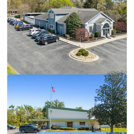
strengthening credit profile
Six-property, 37,489 SF portfolio strategically
positioned across high-growth Florida (5) and
North Carolina (1) Sun Belt markets
Exceptional portfolio-wide site-level EBITDAR
coverage of 9.6x
Zero landlord responsibilities — Tenant bears 100%
of all expenses including roof, structure, taxes,
insurance, CAM, and maintenance
High-growth trade areas including Haines City
(+41% population growth since 2020), New Port
Richey (+15%), and Ocala (+10%)