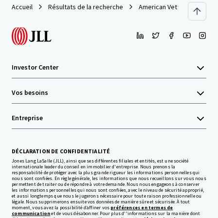
Accueil
Résultats de la recherche
American Veterinary Group P
Investor Center
Vos besoins
Entreprise
DÉCLARATION DE CONFIDENTIALITÉ
Jones Lang LaSalle (JLL), ainsi que ses différentes filiales et entités, est une société
internationale leader du conseil en immobilier d'entreprise. Nous prenons la
responsabilité de protéger avec la plus grande rigueur les informations personnelles qui
nous sont confiées. En règle générale, les informations que nous recueillons sur vous nous
permettent de traiter ou de répondre à votre demande. Nous nous engageons à conserver
les informations personnelles qui nous sont confiées, avec le niveau de sécurité approprié,
et aussi longtemps que nous le jugerons nécessaire pour toute raison professionnelle ou
légale. Nous supprimerons ensuite vos données de manière sûre et sécurisée. À tout
moment, vous avez la possibilité d’affiner vos
préférences en termes de
communication
et de vous désabonner. Pour plus d''informations sur la manière dont