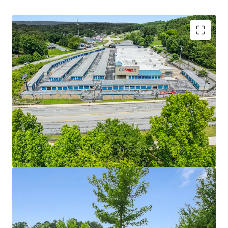
STRONG IN-PLACE CASH FLOW WITH REVENUE
GROWTH UPSIDE
LIMITED ONCOMING SUPPLY IN STRONG
SOUTHEASTERN MARKETS
WELL POSITIONED ASSETS WITH EXCELLENT
ACCESSIBILITY AND TRADE AREA DEMOGRAPHICS
WELL MAINTAINED, PRIVATELY MANAGED
FACILITIES
SELF STORAGE OPERATIONS TRENDING UPWARDS