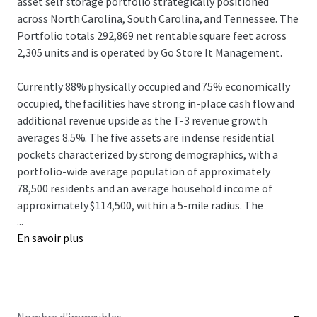
asset self storage portfolio strategically positioned
across North Carolina, South Carolina, and Tennessee. The
Portfolio totals 292,869 net rentable square feet across
2,305 units and is operated by Go Store It Management.
Currently 88% physically occupied and 75% economically
occupied, the facilities have strong in-place cash flow and
additional revenue upside as the T-3 revenue growth
averages 8.5%. The five assets are in dense residential
pockets characterized by strong demographics, with a
portfolio-wide average population of approximately
78,500 residents and an average household income of
approximately $114,500, within a 5-mile radius. The
...
Portfolio benefits from zero facilities permitted or under
En savoir plus
construction across all five markets, providing meaningful
supply-side protection as the facilities continue to
increase ECRIs and implement revenue strategies.
This Offering presents investors with the opportunity to