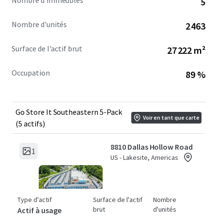
Nombre d'immeubles
5
acquire a scaled portfolio across premier Southeast
markets, with a clear pathway to revenue growth through
Nombre d'unités
2 463
continued revenue management execution with supply-
side protection.
Surface de l'actif brut
27 222 m²
Occupation
89 %
Go Store It Southeastern 5-Pack
Voir en tant que carte
(5 actifs)
8810 Dallas Hollow Road
1
US - Lakesite, Americas
Type d'actif
Surface de l'actif
Nombre
brut
d'unités
Actif à usage