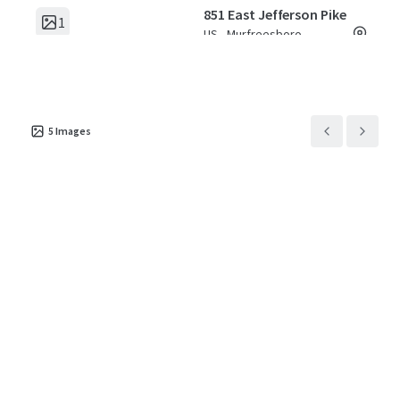
851 East Jefferson Pike
1
US - Murfreesboro,
Americas
Type d'actif
Surface de l'actif
Nombre
brut
d'unités
Actif à usage
5
Images
particulier
4 119 m²
341
2717 Hope Church Road
1
US - Winston-Salem,
Americas
Type d'actif
Surface de l'actif
Nombre
brut
d'unités
Actif à usage
particulier
4 113 m²
372