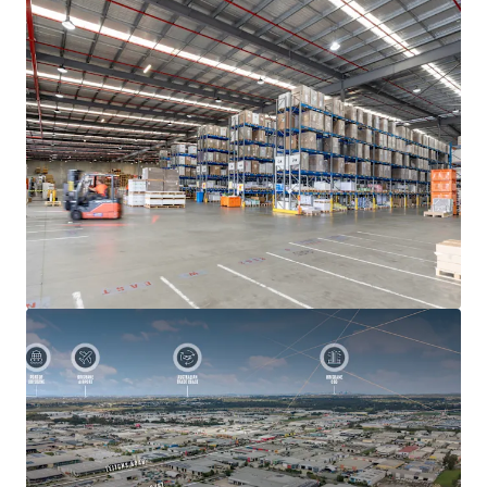
around access
ESFR sprinkler system throughout warehouse
Heavy-duty concrete hardstand servicing loading
and manoeuvring areas
Functional division into two separately lettable
facilities given multiple independent
ingress/egress points
7-9 French Avenue, Brendale is being offered for sale via an
Expressions of Interest Campaign closing at 3:00 PM
(AEST) Wednesday, 1st July 2026. For further information
or to arrange an inspection, please contact JLL’s Ben
Hegerty, Joel Scully, Gibson Leembruggen or Sam Stewart.
All inspections must be booked in advance.