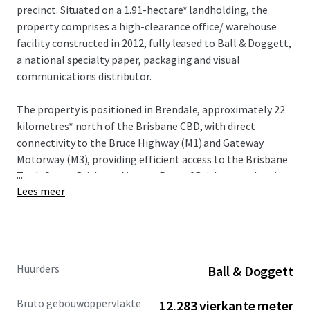
precinct. Situated on a 1.91-hectare* landholding, the
property comprises a high-clearance office/ warehouse
facility constructed in 2012, fully leased to Ball & Doggett,
a national specialty paper, packaging and visual
communications distributor.
The property is positioned in Brendale, approximately 22
kilometres* north of the Brisbane CBD, with direct
connectivity to the Bruce Highway (M1) and Gateway
Motorway (M3), providing efficient access to the Brisbane
...
TradeCoast, Brisbane Airport, Port of Brisbane and major
Lees meer
distribution networks across South East Queensland.
The asset offers a Weighted Average Lease Expiry (WALE)
by income of 3.50 years as at 1 July 2026 and net passing
income of $1,926,402 per annum ($157/sqm GLA), with
Huurders
Ball & Doggett
annual rental reviews linked to CPI, subject to a 3%
minimum floor
Bruto gebouwoppervlakte
12.283 vierkante meter