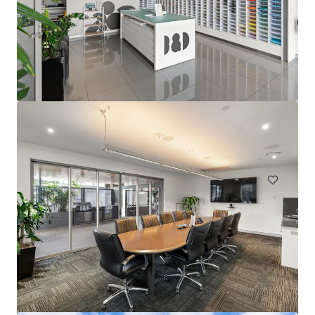
44-60 Fenton Street, Huntingdale VIC
44-60 Fenton Street, Huntingdale, VIC, 3166, AU
21.638 vierkante meter
Industrie & Logistiek
Land