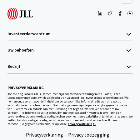
Investeerderscentrum
Uw behoeften
Bedrijf
PRIVACYVERKLARING
Jones Lang LaSalle (JLL), samen met zijn dochterondernemingen en filialen, is een
toonaangevende wereldwijde aanbieder van vastgoed- en investeringsbeheerdiensten. We
nemen onze verantwoordelijkheid om de persoonlijke informatie die aan ons wordt
verstrekt serieus te beschermen. Over het algemeen zijn de persoonlijke gegevens die we
van u verzamelen bedoeld om met uw vraag om te gaan. We streven ernaar om uw
persoonlijke informatie veilig te houden met een passend niveau van beveiliging en
bewaren deze zolang we deze nodig hebben voor legitieme zakelijke of juridische redenen. We
zullen het dan veilig en veilig verwijderen. Voor meer informatie over hoe JLL uw
persoonlijke gegevens verwerkt, bekijk onze
privacyverklaring.
Privacyverklaring
Privacy toezegging