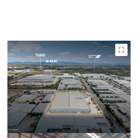
High clearance warehouse area: 11,721 sqm
Total Gross Lettable Area (GLA): 12,283 sqm
Minimum warehouse clearance 9 metres, 12 metre
clearance height at apex
Combination of recessed loading docks, two dock
levellers and 12 on-grade roller shutter doors, of
which five front French Avenue providing primary
loading access
Three gated crossover access points, with full drive