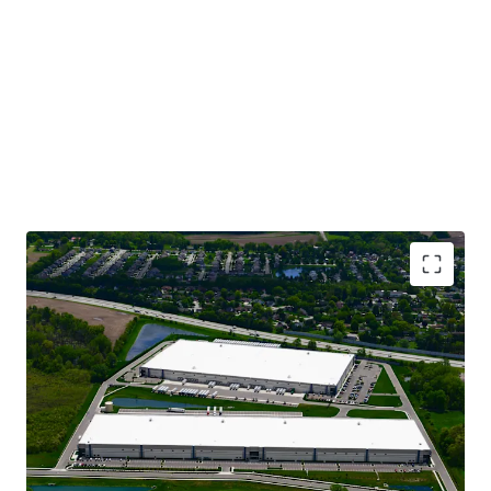
CLASS A INDUSTRIAL ASSETS WITH MODERN
LOGISTICS SPECIFICATIONS
STABILIZED, GROWING CASH FLOW BACKED BY
81% IG-CREDIT TENANCY
INSTITUTIONALLY OWNED SUBMARKET WITH
BLUE-CHIP NEIGHBORS