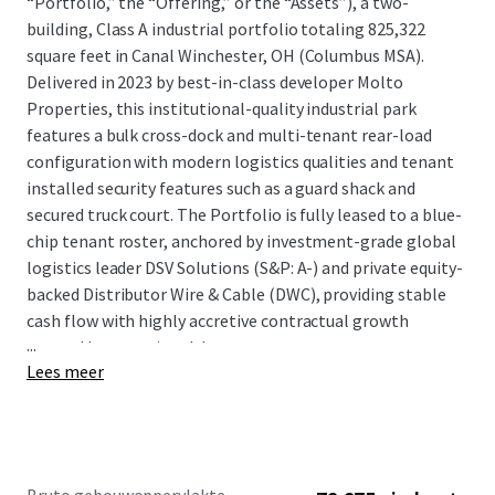
“Portfolio,” the “Offering,” or the “Assets”), a two-
building, Class A industrial portfolio totaling 825,322
square feet in Canal Winchester, OH (Columbus MSA).
Delivered in 2023 by best-in-class developer Molto
Properties, this institutional-quality industrial park
features a bulk cross-dock and multi-tenant rear-load
configuration with modern logistics qualities and tenant
installed security features such as a guard shack and
secured truck court. The Portfolio is fully leased to a blue-
chip tenant roster, anchored by investment-grade global
logistics leader DSV Solutions (S&P: A-) and private equity-
backed Distributor Wire & Cable (DWC), providing stable
cash flow with highly accretive contractual growth
...
secured by committed, long-term tenants.
Lees meer
Located in the highest net absorption submarket in the
Midwest—Columbus’s Southeast industrial submarket—
the Portfolio benefits from proximity to major regional
logistics infrastructure, including Rickenbacker