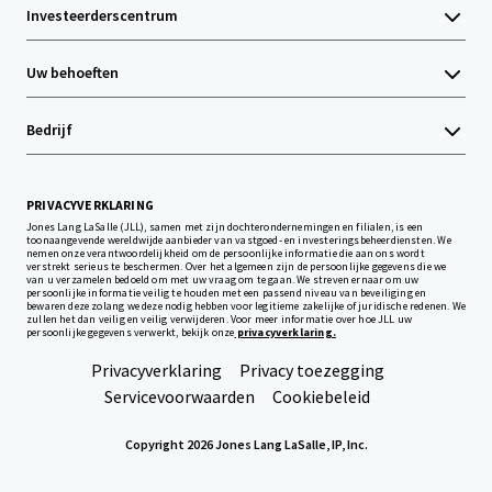
Investeerderscentrum
Uw behoeften
Bedrijf
PRIVACYVERKLARING
Jones Lang LaSalle (JLL), samen met zijn dochterondernemingen en filialen, is een
toonaangevende wereldwijde aanbieder van vastgoed- en investeringsbeheerdiensten. We
nemen onze verantwoordelijkheid om de persoonlijke informatie die aan ons wordt
verstrekt serieus te beschermen. Over het algemeen zijn de persoonlijke gegevens die we
van u verzamelen bedoeld om met uw vraag om te gaan. We streven ernaar om uw
persoonlijke informatie veilig te houden met een passend niveau van beveiliging en
bewaren deze zolang we deze nodig hebben voor legitieme zakelijke of juridische redenen. We
zullen het dan veilig en veilig verwijderen. Voor meer informatie over hoe JLL uw
persoonlijke gegevens verwerkt, bekijk onze
privacyverklaring.
Privacyverklaring
Privacy toezegging
Servicevoorwaarden
Cookiebeleid
Copyright 2026 Jones Lang LaSalle, IP, Inc.