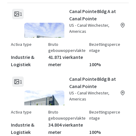
Canal Pointe Bldg A at
1
Canal Pointe
US - Canal Winchester,
Americas
Activa type
Bruto
Bezettingsperce
gebouwoppervlakte
ntage
Industrie &
41.871 vierkante
Logistiek
meter
100%
Canal Pointe Bldg B at
1
Canal Pointe
US - Canal Winchester,
Americas
Activa type
Bruto
Bezettingsperce
gebouwoppervlakte
ntage
Industrie &
34.804 vierkante
Logistiek
meter
100%