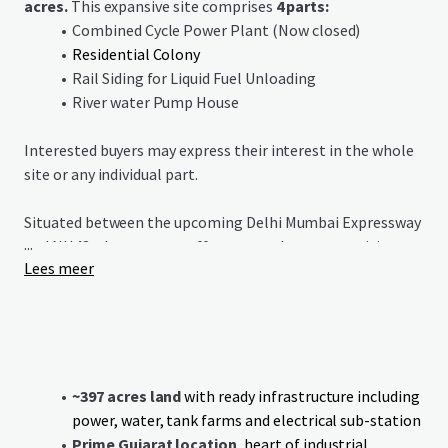
acres.
This expansive site comprises
4 parts:
Combined Cycle Power Plant (Now closed)
Residential Colony
Rail Siding for Liquid Fuel Unloading
River water Pump House
Interested buyers may express their interest in the whole
site or any individual part.
Situated between the upcoming Delhi Mumbai Expressway
...
and NH48, the property offers a seamless connectivity to
Lees meer
the upcoming bullet train station in Bharuch as well as
the Dedicated Freight Corridor.
With ample availability of power and water on site,
proximity to Dahej & Hazira seaports and Vadodara
International Airport and to established industrial areas
~397 acres land
with ready infrastructure including
like Dahej and Ankleshwar along with availability of
power, water, tank farms and electrical sub-station
labour, this is an ideal destination for manufacturing.
Prime Gujarat location
, heart of industrial