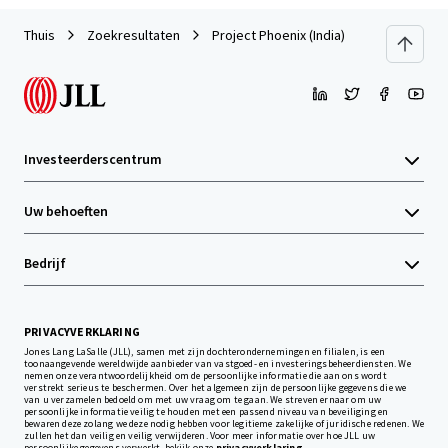
Thuis
Zoekresultaten
Project Phoenix (India)
Investeerderscentrum
Uw behoeften
Bedrijf
PRIVACYVERKLARING
Jones Lang LaSalle (JLL), samen met zijn dochterondernemingen en filialen, is een
toonaangevende wereldwijde aanbieder van vastgoed- en investeringsbeheerdiensten. We
nemen onze verantwoordelijkheid om de persoonlijke informatie die aan ons wordt
verstrekt serieus te beschermen. Over het algemeen zijn de persoonlijke gegevens die we
van u verzamelen bedoeld om met uw vraag om te gaan. We streven ernaar om uw
persoonlijke informatie veilig te houden met een passend niveau van beveiliging en
bewaren deze zolang we deze nodig hebben voor legitieme zakelijke of juridische redenen. We
zullen het dan veilig en veilig verwijderen. Voor meer informatie over hoe JLL uw
persoonlijke gegevens verwerkt, bekijk onze
privacyverklaring.