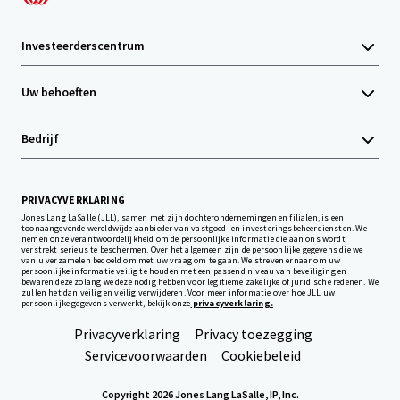
Investeerderscentrum
Uw behoeften
Bedrijf
PRIVACYVERKLARING
Jones Lang LaSalle (JLL), samen met zijn dochterondernemingen en filialen, is een
toonaangevende wereldwijde aanbieder van vastgoed- en investeringsbeheerdiensten. We
nemen onze verantwoordelijkheid om de persoonlijke informatie die aan ons wordt
verstrekt serieus te beschermen. Over het algemeen zijn de persoonlijke gegevens die we
van u verzamelen bedoeld om met uw vraag om te gaan. We streven ernaar om uw
persoonlijke informatie veilig te houden met een passend niveau van beveiliging en
bewaren deze zolang we deze nodig hebben voor legitieme zakelijke of juridische redenen. We
zullen het dan veilig en veilig verwijderen. Voor meer informatie over hoe JLL uw
persoonlijke gegevens verwerkt, bekijk onze
privacyverklaring.
Privacyverklaring
Privacy toezegging
Servicevoorwaarden
Cookiebeleid
Copyright 2026 Jones Lang LaSalle, IP, Inc.