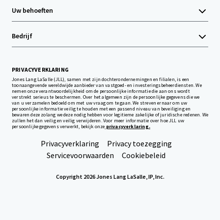
Uw behoeften
Bedrijf
PRIVACYVERKLARING
Jones Lang LaSalle (JLL), samen met zijn dochterondernemingen en filialen, is een
toonaangevende wereldwijde aanbieder van vastgoed- en investeringsbeheerdiensten. We
nemen onze verantwoordelijkheid om de persoonlijke informatie die aan ons wordt
verstrekt serieus te beschermen. Over het algemeen zijn de persoonlijke gegevens die we
van u verzamelen bedoeld om met uw vraag om te gaan. We streven ernaar om uw
persoonlijke informatie veilig te houden met een passend niveau van beveiliging en
bewaren deze zolang we deze nodig hebben voor legitieme zakelijke of juridische redenen. We
zullen het dan veilig en veilig verwijderen. Voor meer informatie over hoe JLL uw
persoonlijke gegevens verwerkt, bekijk onze
privacyverklaring.
Privacyverklaring
Privacy toezegging
Servicevoorwaarden
Cookiebeleid
Copyright 2026 Jones Lang LaSalle, IP, Inc.