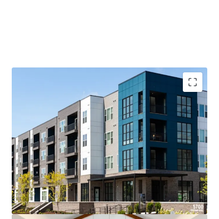
Luxurious New Construction Product Offered Below
Replacement Cost
300-Acre Live-Work-Play Neighborhood
Surrounded by an Abundance of Retail and
Entertainment
Located in Antioch, TN, a rapidly growing suburb of
Nashville