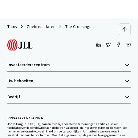
Thuis
Zoekresultaten
The Crossings
Investeerderscentrum
Uw behoeften
Bedrijf
PRIVACYVERKLARING
Jones Lang LaSalle (JLL), samen met zijn dochterondernemingen en filialen, is een
toonaangevende wereldwijde aanbieder van vastgoed- en investeringsbeheerdiensten. We
nemen onze verantwoordelijkheid om de persoonlijke informatie die aan ons wordt
verstrekt serieus te beschermen. Over het algemeen zijn de persoonlijke gegevens die we