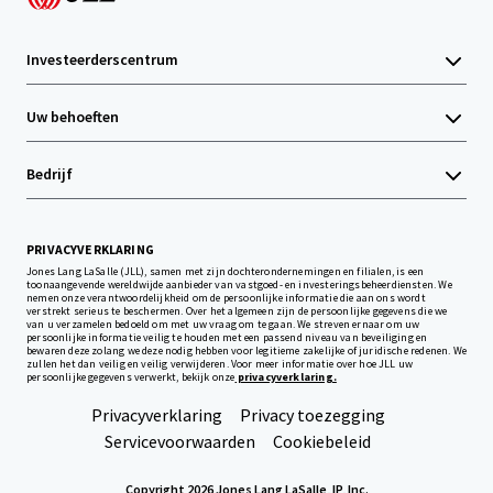
Investeerderscentrum
Uw behoeften
Bedrijf
PRIVACYVERKLARING
Jones Lang LaSalle (JLL), samen met zijn dochterondernemingen en filialen, is een
toonaangevende wereldwijde aanbieder van vastgoed- en investeringsbeheerdiensten. We
nemen onze verantwoordelijkheid om de persoonlijke informatie die aan ons wordt
verstrekt serieus te beschermen. Over het algemeen zijn de persoonlijke gegevens die we
van u verzamelen bedoeld om met uw vraag om te gaan. We streven ernaar om uw
persoonlijke informatie veilig te houden met een passend niveau van beveiliging en
bewaren deze zolang we deze nodig hebben voor legitieme zakelijke of juridische redenen. We
zullen het dan veilig en veilig verwijderen. Voor meer informatie over hoe JLL uw
persoonlijke gegevens verwerkt, bekijk onze
privacyverklaring.
Privacyverklaring
Privacy toezegging
Servicevoorwaarden
Cookiebeleid
Copyright 2026 Jones Lang LaSalle, IP, Inc.