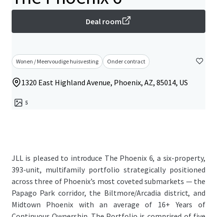
Deal room
Wonen / Meervoudige huisvesting
Onder contract
1320 East Highland Avenue, Phoenix, AZ, 85014, US
5
JLL is pleased to introduce The Phoenix 6, a six-property,
393-unit, multifamily portfolio strategically positioned
across three of Phoenix’s most coveted submarkets — the
Papago Park corridor, the Biltmore/Arcadia district, and
Midtown Phoenix with an average of 16+ Years of
Continuous Ownership. The Portfolio is comprised of five