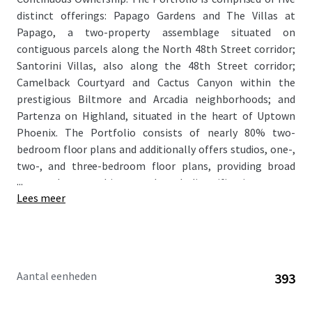
distinct offerings: Papago Gardens and The Villas at
Papago, a two-property assemblage situated on
contiguous parcels along the North 48th Street corridor;
Santorini Villas, also along the 48th Street corridor;
Camelback Courtyard and Cactus Canyon within the
prestigious Biltmore and Arcadia neighborhoods; and
Partenza on Highland, situated in the heart of Uptown
Phoenix. The Portfolio consists of nearly 80% two-
bedroom floor plans and additionally offers studios, one-,
two-, and three-bedroom floor plans, providing broad
...
renter demographic appeal and diversification across
Lees meer
asset types and locations.
The Phoenix 6 benefits from exceptional positioning
within some of the strongest and most supply-
constrained infill neighborhoods in the Phoenix MSA. The
Aantal eenheden
393
Properties are situated in proximity to Biltmore Fashion
Park, Papago Park, Sky Harbor International Airport, the